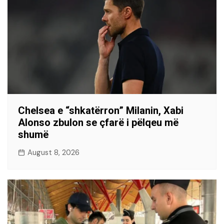
Chelsea e “shkatërron” Milanin, Xabi
Alonso zbulon se çfarë i pëlqeu më
shumë
August 8, 2026