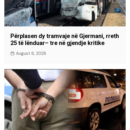
Përplasen dy tramvaje në Gjermani, rreth
25 të lënduar– tre në gjendje kritike
August 6, 2026