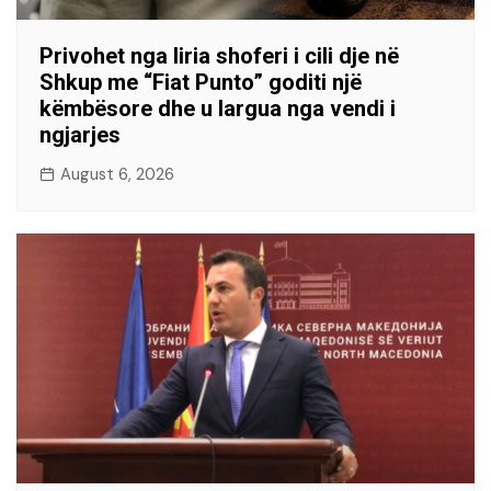
Privohet nga liria shoferi i cili dje në
Shkup me “Fiat Punto” goditi një
këmbësore dhe u largua nga vendi i
ngjarjes
August 6, 2026