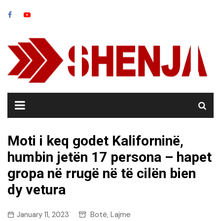
Skip
to
content
Moti i keq godet Kaliforninë,
humbin jetën 17 persona – hapet
gropa në rrugë në të cilën bien
dy vetura
January 11, 2023
Botë
Lajme
,