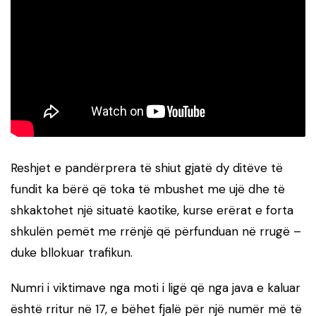
Reshjet e pandërprera të shiut gjatë dy ditëve të
fundit ka bërë që toka të mbushet me ujë dhe të
shkaktohet një situatë kaotike, kurse erërat e forta
shkulën pemët me rrënjë që përfunduan në rrugë –
duke bllokuar trafikun.
Numri i viktimave nga moti i ligë që nga java e kaluar
është rritur në 17, e bëhet fjalë për një numër më të