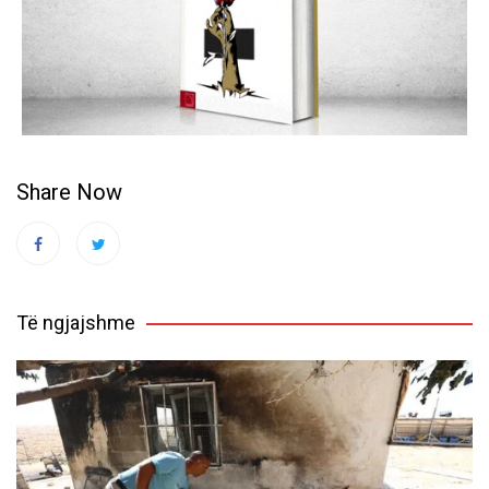
Share Now
Të ngjajshme