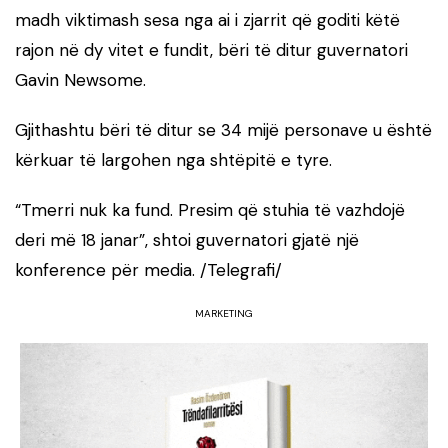
madh viktimash sesa nga ai i zjarrit që goditi këtë
rajon në dy vitet e fundit, bëri të ditur guvernatori
Gavin Newsome.
Gjithashtu bëri të ditur se 34 mijë personave u është
kërkuar të largohen nga shtëpitë e tyre.
“Tmerri nuk ka fund. Presim që stuhia të vazhdojë
deri më 18 janar”, shtoi guvernatori gjatë një
konference për media. /Telegrafi/
MARKETING