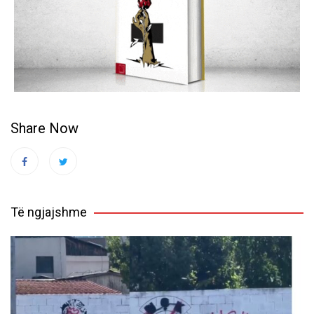
Share Now
Të ngjajshme