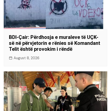
BDI-Çair: Përdhosja e muraleve të UÇK-
së në përvjetorin e rënies së Komandant
Telit është provokim i rëndë
August 8, 2026