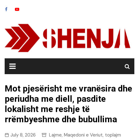
Skip
to
content
Mot pjesërisht me vranësira dhe
periudha me diell, pasdite
lokalisht me reshje të
rrëmbyeshme dhe bubullima
July 8, 2026
Lajme
Maqedoni e Veriut
toplajm
,
,