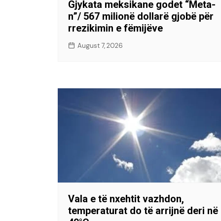
Gjykata meksikane godet “Meta-
n”/ 567 milionë dollarë gjobë për
rrezikimin e fëmijëve
August 7, 2026
Vala e të nxehtit vazhdon,
temperaturat do të arrijnë deri në