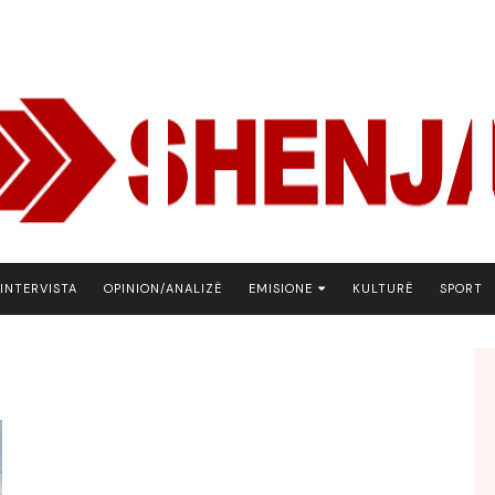
INTERVISTA
OPINION/ANALIZË
EMISIONE
KULTURË
SPORT
ARENA
BOTA NE FOKUS
EKONOMIKS
EMISION DEBATIV
FJALA