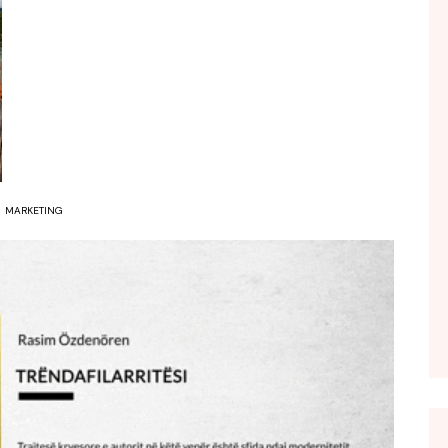
FOL POPULL
GJURMË
INTERVISTA EMISION
KONAKU
KU E KISHIM FJALEN
LIGJERATE FETARE
MARKETING
PARADITE ME NE
PIKËPAMJE
RECETA E DITES
RELAKS
RETRO JAVORE