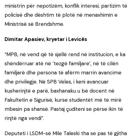
ministrin për nepotizëm, konflik interesi, partizim të
policisë dhe dështim të plotë në menaxhimin e
Ministrisë së Brendshme.
Dimitar Apasiev, kryetar i Levicës
“MPB, në vend që të sjellë rend në institucion, e ka
shëndërruar atë në ‘tezgë familjare’, në të cilën
familjarë dhe persona të afërm marrin avancime
dhe privilegje. Në SPB Veles, i keni avancuar
kusherinjtë e parë, baxhanaku u bë docent në
Fakultetin e Sigurisë, kurse studentët më të mirë
mbesin pa shansë. Pastaj çuditeni se përse ikin të
rinjtë nga vendi”.
Deputeti i LSDM-së Mile Taleski tha se pas të gjitha