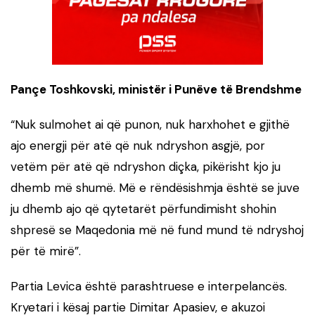
Pançe Toshkovski, ministër i Punëve të Brendshme
“Nuk sulmohet ai që punon, nuk harxhohet e gjithë
ajo energji për atë që nuk ndryshon asgjë, por
vetëm për atë që ndryshon diçka, pikërisht kjo ju
dhemb më shumë. Më e rëndësishmja është se juve
ju dhemb ajo që qytetarët përfundimisht shohin
shpresë se Maqedonia më në fund mund të ndryshoj
për të mirë”.
Partia Levica është parashtruese e interpelancës.
Kryetari i kësaj partie Dimitar Apasiev, e akuzoi