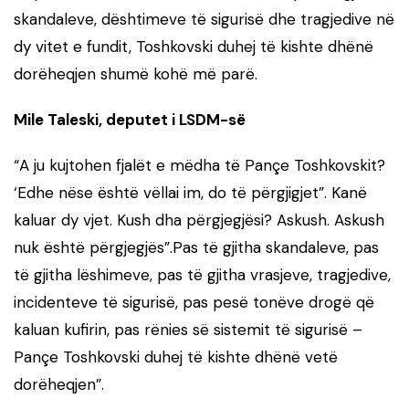
skandaleve, dështimeve të sigurisë dhe tragjedive në
dy vitet e fundit, Toshkovski duhej të kishte dhënë
dorëheqjen shumë kohë më parë.
Mile Taleski, deputet i LSDM-së
“A ju kujtohen fjalët e mëdha të Pançe Toshkovskit?
‘Edhe nëse është vëllai im, do të përgjigjet”. Kanë
kaluar dy vjet. Kush dha përgjegjësi? Askush. Askush
nuk është përgjegjës”.Pas të gjitha skandaleve, pas
të gjitha lëshimeve, pas të gjitha vrasjeve, tragjedive,
incidenteve të sigurisë, pas pesë tonëve drogë që
kaluan kufirin, pas rënies së sistemit të sigurisë –
Pançe Toshkovski duhej të kishte dhënë vetë
dorëheqjen”.