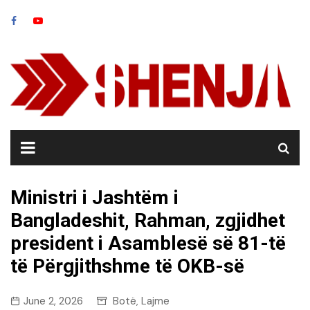
Skip
to
content
Ministri i Jashtëm i
Bangladeshit, Rahman, zgjidhet
president i Asamblesë së 81-të
të Përgjithshme të OKB-së
June 2, 2026
Botë
Lajme
,