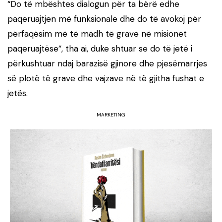
“Do të mbështes dialogun për ta bërë edhe
paqeruajtjen më funksionale dhe do të avokoj për
përfaqësim më të madh të grave në misionet
paqeruajtëse”, tha ai, duke shtuar se do të jetë i
përkushtuar ndaj barazisë gjinore dhe pjesëmarrjes
së plotë të grave dhe vajzave në të gjitha fushat e
jetës.
MARKETING