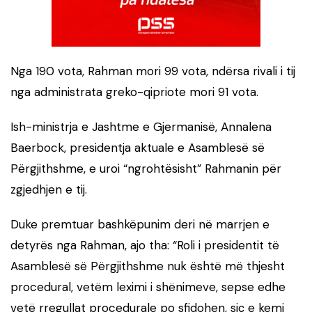
Nga 190 vota, Rahman mori 99 vota, ndërsa rivali i tij
nga administrata greko-qipriote mori 91 vota.
Ish-ministrja e Jashtme e Gjermanisë, Annalena
Baerbock, presidentja aktuale e Asamblesë së
Përgjithshme, e uroi “ngrohtësisht” Rahmanin për
zgjedhjen e tij.
Duke premtuar bashkëpunim deri në marrjen e
detyrës nga Rahman, ajo tha: “Roli i presidentit të
Asamblesë së Përgjithshme nuk është më thjesht
procedural, vetëm leximi i shënimeve, sepse edhe
vetë rregullat procedurale po sfidohen, siç e kemi