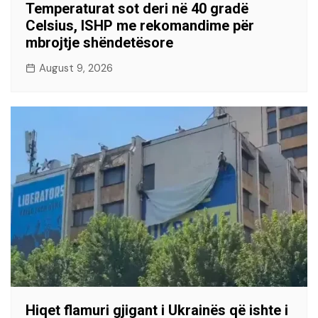
Temperaturat sot deri në 40 gradë
Celsius, ISHP me rekomandime për
mbrojtje shëndetësore
August 9, 2026
Hiqet flamuri gjigant i Ukrainës që ishte i