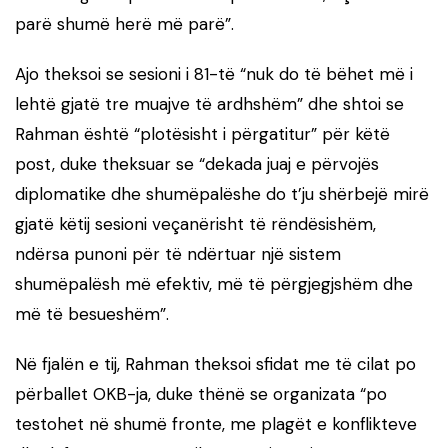
parë shumë herë më parë”.
Ajo theksoi se sesioni i 81-të “nuk do të bëhet më i
lehtë gjatë tre muajve të ardhshëm” dhe shtoi se
Rahman është “plotësisht i përgatitur” për këtë
post, duke theksuar se “dekada juaj e përvojës
diplomatike dhe shumëpalëshe do t’ju shërbejë mirë
gjatë këtij sesioni veçanërisht të rëndësishëm,
ndërsa punoni për të ndërtuar një sistem
shumëpalësh më efektiv, më të përgjegjshëm dhe
më të besueshëm”.
Në fjalën e tij, Rahman theksoi sfidat me të cilat po
përballet OKB-ja, duke thënë se organizata “po
testohet në shumë fronte, me plagët e konflikteve