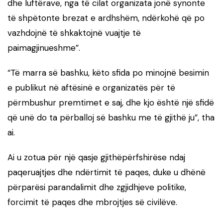
dhe luftërave, nga të cilat organizata jonë synonte
të shpëtonte brezat e ardhshëm, ndërkohë që po
vazhdojnë të shkaktojnë vuajtje të
paimagjinueshme”.
“Të marra së bashku, këto sfida po minojnë besimin
e publikut në aftësinë e organizatës për të
përmbushur premtimet e saj, dhe kjo është një sfidë
që unë do ta përballoj së bashku me të gjithë ju”, tha
ai.
Ai u zotua për një qasje gjithëpërfshirëse ndaj
paqeruajtjes dhe ndërtimit të paqes, duke u dhënë
përparësi parandalimit dhe zgjidhjeve politike,
forcimit të paqes dhe mbrojtjes së civilëve.