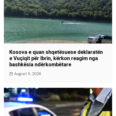
Kosova e quan shqetësuese deklaratën
e Vuçiqit për Ibrin, kërkon reagim nga
bashkësia ndërkombëtare
August 9, 2026