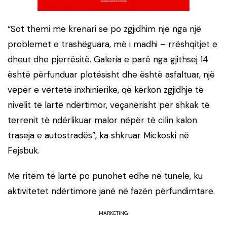
“Sot themi me krenari se po zgjidhim një nga një
problemet e trashëguara, më i madhi – rrëshqitjet e
dheut dhe pjerrësitë. Galeria e parë nga gjithsej 14
është përfunduar plotësisht dhe është asfaltuar, një
vepër e vërtetë inxhinierike, që kërkon zgjidhje të
nivelit të lartë ndërtimor, veçanërisht për shkak të
terrenit të ndërlikuar malor nëpër të cilin kalon
traseja e autostradës”, ka shkruar Mickoski në
Fejsbuk.
Me ritëm të lartë po punohet edhe në tunele, ku
aktivitetet ndërtimore janë në fazën përfundimtare.
MARKETING