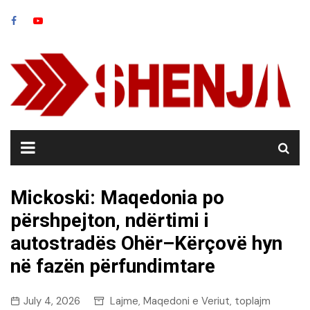
Skip
to
content
Mickoski: Maqedonia po
përshpejton, ndërtimi i
autostradës Ohër–Kërçovë hyn
në fazën përfundimtare
July 4, 2026
Lajme
Maqedoni e Veriut
toplajm
,
,