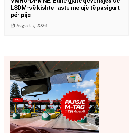
VMRO-DPMNE: Edhe gjatë qeverisjes së
LSDM-së kishte raste me ujë të pasigurt
për pije
August 7, 2026