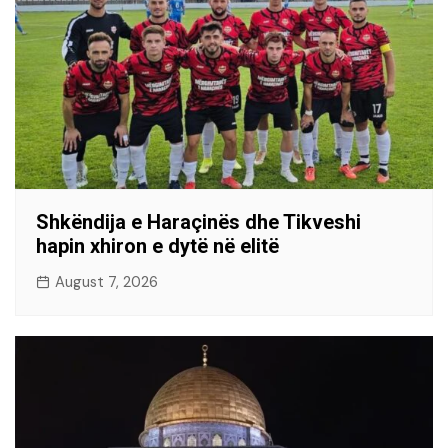
Shkëndija e Haraçinës dhe Tikveshi
hapin xhiron e dytë në elitë
August 7, 2026