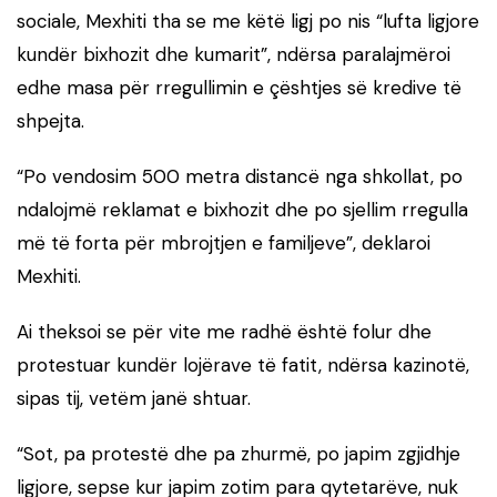
sociale, Mexhiti tha se me këtë ligj po nis “lufta ligjore
kundër bixhozit dhe kumarit”, ndërsa paralajmëroi
edhe masa për rregullimin e çështjes së kredive të
shpejta.
“Po vendosim 500 metra distancë nga shkollat, po
ndalojmë reklamat e bixhozit dhe po sjellim rregulla
më të forta për mbrojtjen e familjeve”, deklaroi
Mexhiti.
Ai theksoi se për vite me radhë është folur dhe
protestuar kundër lojërave të fatit, ndërsa kazinotë,
sipas tij, vetëm janë shtuar.
“Sot, pa protestë dhe pa zhurmë, po japim zgjidhje
ligjore, sepse kur japim zotim para qytetarëve, nuk