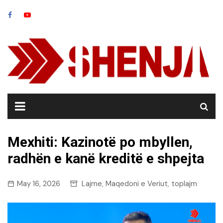
Skip
to
content
Mexhiti: Kazinotë po mbyllen,
radhën e kanë kreditë e shpejta
May 16, 2026
Lajme
Maqedoni e Veriut
toplajm
,
,