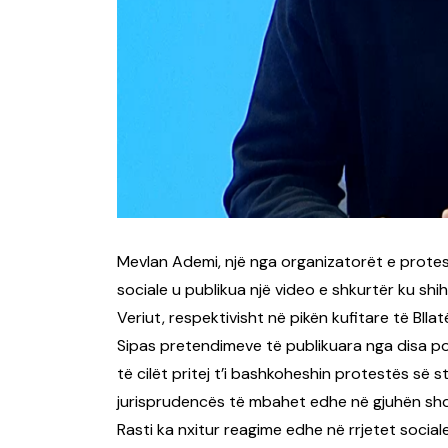
Mevlan Ademi, një nga organizatorët e protes
sociale u publikua një video e shkurtër ku sh
Veriut, respektivisht në pikën kufitare të Bllat
Sipas pretendimeve të publikuara nga disa p
të cilët pritej t’i bashkoheshin protestës së
jurisprudencës të mbahet edhe në gjuhën shq
Rasti ka nxitur reagime edhe në rrjetet social