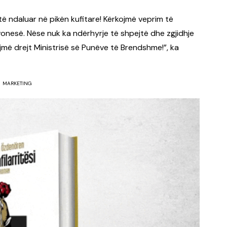
të ndaluar në pikën kufitare! Kërkojmë veprim të
vonesë. Nëse nuk ka ndërhyrje të shpejtë dhe zgjidhje
jmë drejt Ministrisë së Punëve të Brendshme!”, ka
MARKETING