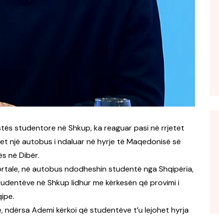
tës studentore në Shkup, ka reaguar pasi në rrjetet
ihet një autobus i ndaluar në hyrje të Maqedonisë së
ës në Dibër.
ortale, në autobus ndodheshin studentë nga Shqipëria,
 studentëve në Shkup lidhur me kërkesën që provimi i
ipe.
e, ndërsa Ademi kërkoi që studentëve t’u lejohet hyrja