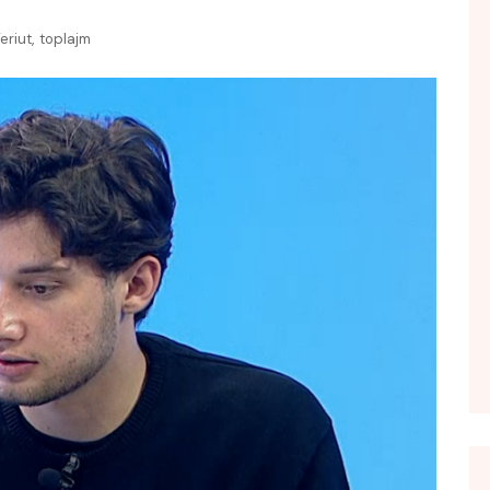
FOL POPULL
,
eriut
toplajm
GJURMË
INTERVISTA EMISION
KONAKU
KU E KISHIM FJALEN
LIGJERATE FETARE
PARADITE ME NE
PIKËPAMJE
RECETA E DITES
RELAKS
RETRO JAVORE