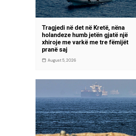
Tragjedi në det në Kretë, nëna
holandeze humb jetën gjatë një
xhiroje me varkë me tre fëmijët
pranë saj
August 5, 2026