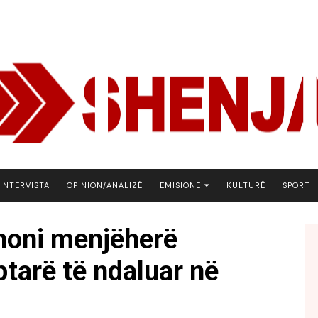
INTERVISTA
OPINION/ANALIZË
EMISIONE
KULTURË
SPORT
ARENA
honi menjëherë
BOTA NE FOKUS
ptarë të ndaluar në
EKONOMIKS
EMISION DEBATIV
FJALA