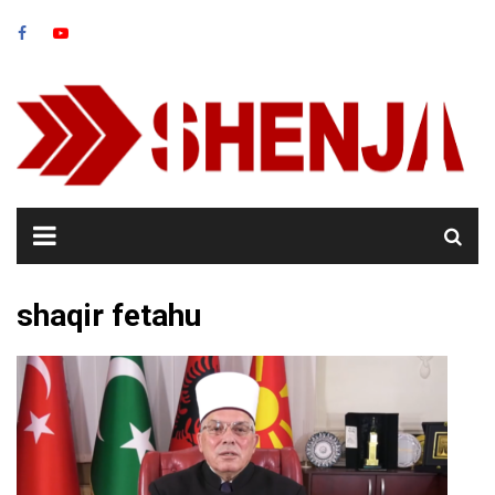
Skip
to
content
shaqir fetahu