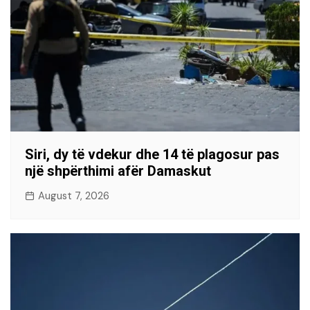
Siri, dy të vdekur dhe 14 të plagosur pas
një shpërthimi afër Damaskut
August 7, 2026