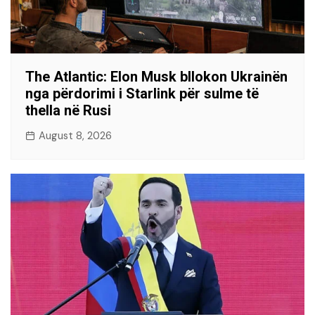
The Atlantic: Elon Musk bllokon Ukrainën
nga përdorimi i Starlink për sulme të
thella në Rusi
August 8, 2026