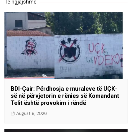
Të ngjajshme
BDI-Çair: Përdhosja e muraleve të UÇK-
së në përvjetorin e rënies së Komandant
Telit është provokim i rëndë
August 8, 2026