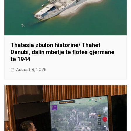
Thatësia zbulon historinë/ Thahet
Danubi, dalin mbetje të flotës gjermane
të 1944
August 8, 2026