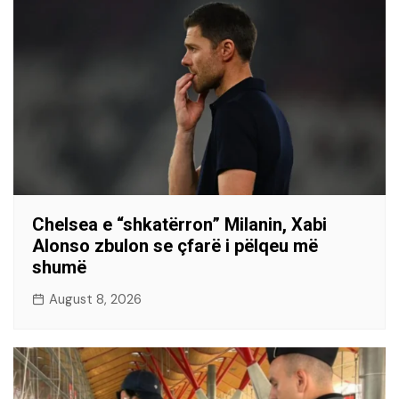
Chelsea e “shkatërron” Milanin, Xabi
Alonso zbulon se çfarë i pëlqeu më
shumë
August 8, 2026