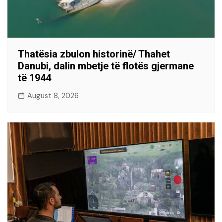
Thatësia zbulon historinë/ Thahet
Danubi, dalin mbetje të flotës gjermane
të 1944
August 8, 2026