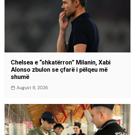
Chelsea e “shkatërron” Milanin, Xabi
Alonso zbulon se çfarë i pëlqeu më
shumë
August 8, 2026