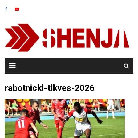
Skip
to
content
rabotnicki-tikves-2026