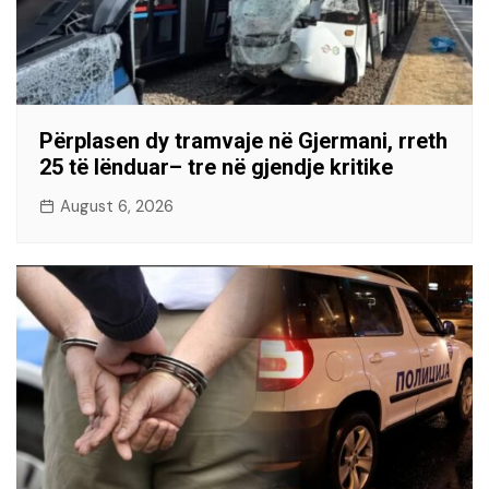
Përplasen dy tramvaje në Gjermani, rreth
25 të lënduar– tre në gjendje kritike
August 6, 2026