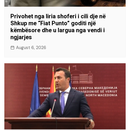
Privohet nga liria shoferi i cili dje në
Shkup me “Fiat Punto” goditi një
këmbësore dhe u largua nga vendi i
ngjarjes
August 6, 2026