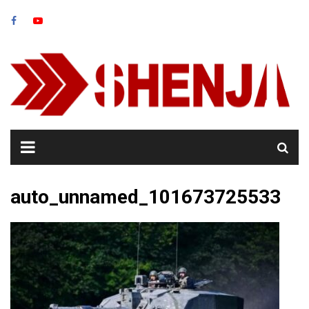
Skip
to
content
auto_unnamed_101673725533