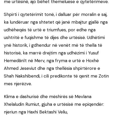
me urtësinë, ajo bëhet themeluese e qytetërimeve.
Shpirti i qytetërimit tonë, i dalluar për moralin e saj,
ka lundëruar nga shtetet që janë mbajtur gjallë nga
udhëheqës të urtë e triumfues, por edhe nga
ushtritë e fuqishme të dijes dhe urtësisë. Udhëtimi
ynë historik, i gdhendur në venët më të thella të
historisë, ka marrë drejtim nga udhëzimi i Yusuf
Hemedânît në Merv, nga fryma e urtë e Hoxhë
Ahmed Jeseviut dhe nga thellësia shpirtërore e
Shah Nakshibendi, i cili predikonte të qenit me Zotin
mes njerëzve.
Klima e dashurisë dhe mëshirës së Mevlana
Xhelaludin Rumiut, gjuha e urtësisë me epiqendër:
njeriun nga Haxhi Bektashi Veliu,