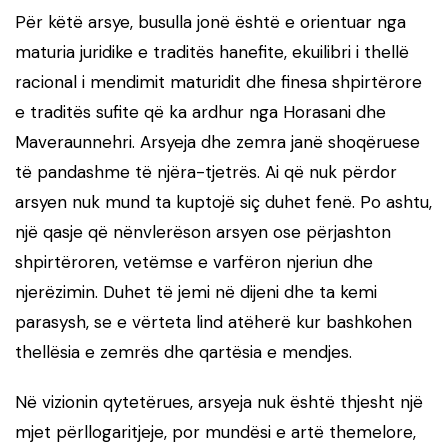
Për këtë arsye, busulla jonë është e orientuar nga
maturia juridike e traditës hanefite, ekuilibri i thellë
racional i mendimit maturidit dhe finesa shpirtërore
e traditës sufite që ka ardhur nga Horasani dhe
Maveraunnehri. Arsyeja dhe zemra janë shoqëruese
të pandashme të njëra-tjetrës. Ai që nuk përdor
arsyen nuk mund ta kuptojë siç duhet fenë. Po ashtu,
një qasje që nënvlerëson arsyen ose përjashton
shpirtëroren, vetëmse e varfëron njeriun dhe
njerëzimin. Duhet të jemi në dijeni dhe ta kemi
parasysh, se e vërteta lind atëherë kur bashkohen
thellësia e zemrës dhe qartësia e mendjes.
Në vizionin qytetërues, arsyeja nuk është thjesht një
mjet përllogaritjeje, por mundësi e artë themelore,