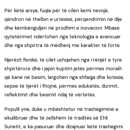
Për këtë arsye, fuqia për të cilën kemi nevojë,
qëndron në thelbin e urtësisë, përqendrimin në dije
dhe këmbënguljen në prodhim e inovacion. Mbase
qytetërimet ndërtohen nga teknologjia e avancuar
dhe nga shpirtra të mëdhenj me karakter të fortë.
Njerëzit fisnikë, të cilët ushqehen nga rrënjët e tyre
shpirtërore dhe i japin kuptim jetës përmes moralit
që kanë në besim, largohen nga shfaqja dhe kotësia,
sepse të tjerët i fitojnë, përmes edukatës, durimit,
reflektimit dhe besimit ndaj të vërtetës.
Populli ynë, duke u mbështetur në trashëgiminë e
ekuilibruar dhe të zellshëm të traditës së Ehli
Sunetit, e ka pasuruar dhe dizajnuar këtë trashëgimi