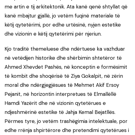
me artin e tij arkitektonik. Ata kanë qenë shtyllat që
kanë mbajtur gjallë, jo vetëm fuqinë materiale të
këtij qytetërimi, por edhe urtësinë, nyjen estetike
dhe vizionin e këtij qytetërimi për njeriun.
Kjo traditë themeluese dhe ndërtuese ka vazhduar
në vetëdijen historike dhe shërbimin shtetëror të
Ahmed Xhevdet Pashës, në konceptin e formësimit
të kombit dhe shoqërisë të Ziya Gokalpit, në zërin
moral dhe ndërgjegjësues të Mehmet Akif Ersoy
Pejanit, në horizontin interpretues të Elmallëllë
Hamdi Yazërit dhe në vizionin qytetërues e
ndjeshmërinë estetike të Jahja Kemal Bejatllës.
Përmes tyre, jo vetëm trashëgimia intelektuale, por
edhe rrënja shpirtërore dhe pretendimi qytetërues i