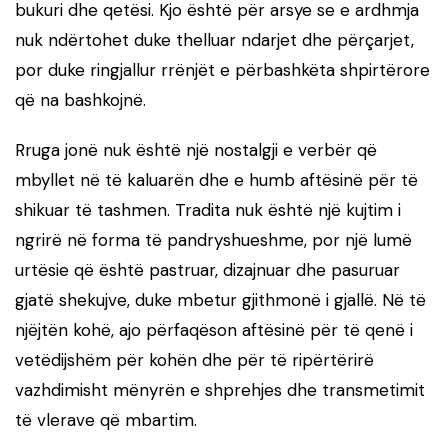
bukuri dhe qetësi. Kjo është për arsye se e ardhmja
nuk ndërtohet duke thelluar ndarjet dhe përçarjet,
por duke ringjallur rrënjët e përbashkëta shpirtërore
që na bashkojnë.
Rruga jonë nuk është një nostalgji e verbër që
mbyllet në të kaluarën dhe e humb aftësinë për të
shikuar të tashmen. Tradita nuk është një kujtim i
ngrirë në forma të pandryshueshme, por një lumë
urtësie që është pastruar, dizajnuar dhe pasuruar
gjatë shekujve, duke mbetur gjithmonë i gjallë. Në të
njëjtën kohë, ajo përfaqëson aftësinë për të qenë i
vetëdijshëm për kohën dhe për të ripërtërirë
vazhdimisht mënyrën e shprehjes dhe transmetimit
të vlerave që mbartim.