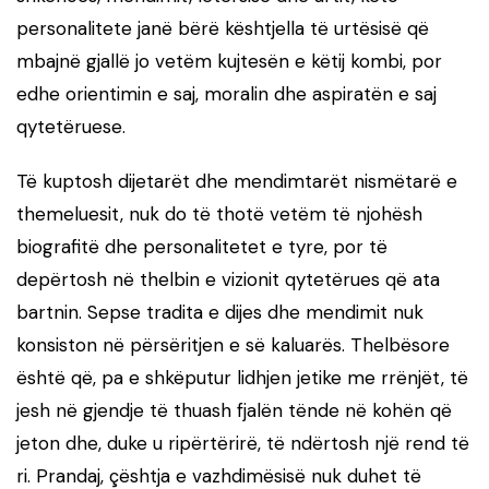
personalitete janë bërë kështjella të urtësisë që
mbajnë gjallë jo vetëm kujtesën e këtij kombi, por
edhe orientimin e saj, moralin dhe aspiratën e saj
qytetëruese.
Të kuptosh dijetarët dhe mendimtarët nismëtarë e
themeluesit, nuk do të thotë vetëm të njohësh
biografitë dhe personalitetet e tyre, por të
depërtosh në thelbin e vizionit qytetërues që ata
bartnin. Sepse tradita e dijes dhe mendimit nuk
konsiston në përsëritjen e së kaluarës. Thelbësore
është që, pa e shkëputur lidhjen jetike me rrënjët, të
jesh në gjendje të thuash fjalën tënde në kohën që
jeton dhe, duke u ripërtërirë, të ndërtosh një rend të
ri. Prandaj, çështja e vazhdimësisë nuk duhet të