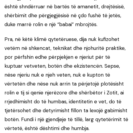
është shndërruar në bartës të amanetit, drejtësisë,
shërbimit dhe përgjegjësisë në çdo fushë të jetës,
duke marrë rolin e një “babai” mbrojtës.
Pra, në këtë klimë qytetëruese, dija nuk kufizohet
vetëm në shkencat, teknikat dhe njohuritë praktike,
por përfshin edhe përpjekjen e njeriut për të
kuptuar vetveten, botën dhe ekzistencën. Sepse,
nëse njeriu nuk e njeh veten, nuk e kupton të
vërtetën dhe nëse nuk arrin ta përjetojë plotësisht
rolin e tij si qenie njerëzore dhe shërbëtor i Zotit, ai
rrjedhimisht do të humbas, identitetin e vet, do të
tjetërsohet dhe detyrimisht fillon ta lexojë gabimisht
botën. Fundi i një gjendjeje të tillë, larg qytetërimit të
vërtetë, është dështimi dhe humbja.