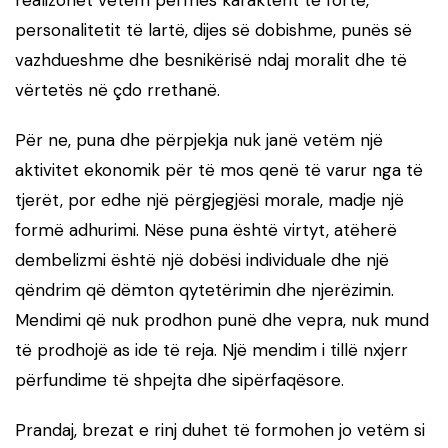
realizohet vetëm përmes karakterit të fortë,
personalitetit të lartë, dijes së dobishme, punës së
vazhdueshme dhe besnikërisë ndaj moralit dhe të
vërtetës në çdo rrethanë.
Për ne, puna dhe përpjekja nuk janë vetëm një
aktivitet ekonomik për të mos qenë të varur nga të
tjerët, por edhe një përgjegjësi morale, madje një
formë adhurimi. Nëse puna është virtyt, atëherë
dembelizmi është një dobësi individuale dhe një
qëndrim që dëmton qytetërimin dhe njerëzimin.
Mendimi që nuk prodhon punë dhe vepra, nuk mund
të prodhojë as ide të reja. Një mendim i tillë nxjerr
përfundime të shpejta dhe sipërfaqësore.
Prandaj, brezat e rinj duhet të formohen jo vetëm si