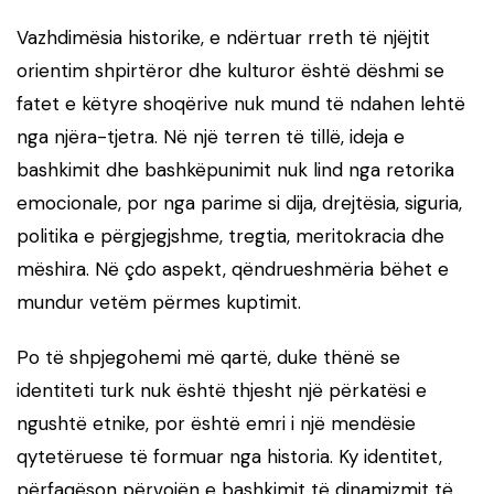
Vazhdimësia historike, e ndërtuar rreth të njëjtit
orientim shpirtëror dhe kulturor është dëshmi se
fatet e këtyre shoqërive nuk mund të ndahen lehtë
nga njëra-tjetra. Në një terren të tillë, ideja e
bashkimit dhe bashkëpunimit nuk lind nga retorika
emocionale, por nga parime si dija, drejtësia, siguria,
politika e përgjegjshme, tregtia, meritokracia dhe
mëshira. Në çdo aspekt, qëndrueshmëria bëhet e
mundur vetëm përmes kuptimit.
Po të shpjegohemi më qartë, duke thënë se
identiteti turk nuk është thjesht një përkatësi e
ngushtë etnike, por është emri i një mendësie
qytetëruese të formuar nga historia. Ky identitet,
përfaqëson përvojën e bashkimit të dinamizmit të