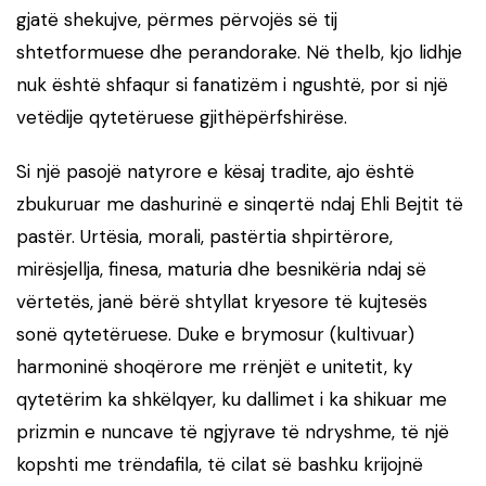
gjatë shekujve, përmes përvojës së tij
shtetformuese dhe perandorake. Në thelb, kjo lidhje
nuk është shfaqur si fanatizëm i ngushtë, por si një
vetëdije qytetëruese gjithëpërfshirëse.
Si një pasojë natyrore e kësaj tradite, ajo është
zbukuruar me dashurinë e sinqertë ndaj Ehli Bejtit të
pastër. Urtësia, morali, pastërtia shpirtërore,
mirësjellja, finesa, maturia dhe besnikëria ndaj së
vërtetës, janë bërë shtyllat kryesore të kujtesës
sonë qytetëruese. Duke e brymosur (kultivuar)
harmoninë shoqërore me rrënjët e unitetit, ky
qytetërim ka shkëlqyer, ku dallimet i ka shikuar me
prizmin e nuncave të ngjyrave të ndryshme, të një
kopshti me trëndafila, të cilat së bashku krijojnë