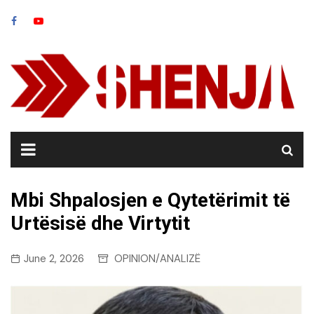
Skip
to
content
Mbi Shpalosjen e Qytetërimit të
Urtësisë dhe Virtytit
June 2, 2026
OPINION/ANALIZË