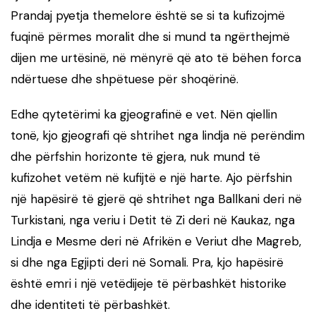
Prandaj pyetja themelore është se si ta kufizojmë
fuqinë përmes moralit dhe si mund ta ngërthejmë
dijen me urtësinë, në mënyrë që ato të bëhen forca
ndërtuese dhe shpëtuese për shoqërinë.
Edhe qytetërimi ka gjeografinë e vet. Nën qiellin
tonë, kjo gjeografi që shtrihet nga lindja në perëndim
dhe përfshin horizonte të gjera, nuk mund të
kufizohet vetëm në kufijtë e një harte. Ajo përfshin
një hapësirë të gjerë që shtrihet nga Ballkani deri në
Turkistani, nga veriu i Detit të Zi deri në Kaukaz, nga
Lindja e Mesme deri në Afrikën e Veriut dhe Magreb,
si dhe nga Egjipti deri në Somali. Pra, kjo hapësirë
është emri i një vetëdijeje të përbashkët historike
dhe identiteti të përbashkët.