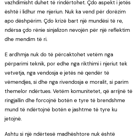
vazhdimisht duhet të rindërtohet. Çdo aspekt i jetës
është i lidhur me njeriun. Nuk ka vend për dorëzim
apo dëshpërim. Çdo krizë bart një mundësi të re,
ndërsa çdo rënie sinjalizon nevojën për një reflektim
dhe mendim të ri.
E ardhmja nuk do të përcaktohet vetëm nga
përparimi teknik, por edhe nga rikthimi i njeriut tek
vetvetja, nga vendosja e jetës në qendër të
vëmendjes, si dhe nga rivendosja e moralit, si parim
themelor ndërtues. Vetëm komunitetet, që arrijnë të
ringjallin dhe forcojnë botën e tyre të brendshme
mund të ndërtojnë botën e jashtme të tyre ku
jetojnë.
Ashtu si një ndërtesë madhështore nuk është