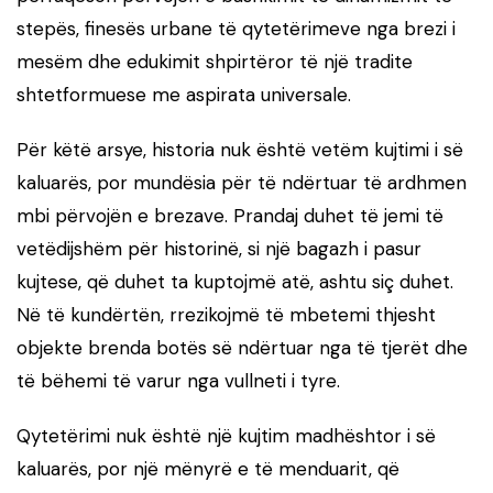
stepës, finesës urbane të qytetërimeve nga brezi i
mesëm dhe edukimit shpirtëror të një tradite
shtetformuese me aspirata universale.
Për këtë arsye, historia nuk është vetëm kujtimi i së
kaluarës, por mundësia për të ndërtuar të ardhmen
mbi përvojën e brezave. Prandaj duhet të jemi të
vetëdijshëm për historinë, si një bagazh i pasur
kujtese, që duhet ta kuptojmë atë, ashtu siç duhet.
Në të kundërtën, rrezikojmë të mbetemi thjesht
objekte brenda botës së ndërtuar nga të tjerët dhe
të bëhemi të varur nga vullneti i tyre.
Qytetërimi nuk është një kujtim madhështor i së
kaluarës, por një mënyrë e të menduarit, që