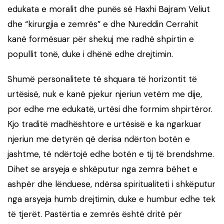
edukata e moralit dhe punës së Haxhi Bajram Veliut
dhe “kirurgjia e zemrës” e dhe Nureddin Cerrahit
kanë formësuar për shekuj me radhë shpirtin e
popullit tonë, duke i dhënë edhe drejtimin.
Shumë personalitete të shquara të horizontit të
urtësisë, nuk e kanë pjekur njeriun vetëm me dije,
por edhe me edukatë, urtësi dhe formim shpirtëror.
Kjo traditë madhështore e urtësisë e ka ngarkuar
njeriun me detyrën që derisa ndërton botën e
jashtme, të ndërtojë edhe botën e tij të brendshme.
Dihet se arsyeja e shkëputur nga zemra bëhet e
ashpër dhe lënduese, ndërsa spiritualiteti i shkëputur
nga arsyeja humb drejtimin, duke e humbur edhe tek
të tjerët. Pastërtia e zemrës është dritë për