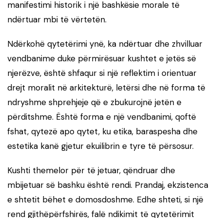
manifestimi historik i një bashkësie morale të
ndërtuar mbi të vërtetën.
Ndërkohë qytetërimi ynë, ka ndërtuar dhe zhvilluar
vendbanime duke përmirësuar kushtet e jetës së
njerëzve, është shfaqur si një reflektim i orientuar
drejt moralit në arkitekturë, letërsi dhe në forma të
ndryshme shprehjeje që e zbukurojnë jetën e
përditshme. Është forma e një vendbanimi, qoftë
fshat, qytezë apo qytet, ku etika, baraspesha dhe
estetika kanë gjetur ekuilibrin e tyre të përsosur.
Kushti themelor për të jetuar, qëndruar dhe
mbijetuar së bashku është rendi. Prandaj, ekzistenca
e shtetit bëhet e domosdoshme. Edhe shteti, si një
rend gjithëpërfshirës, falë ndikimit të qytetërimit