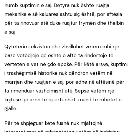
humb kuptimin e saj. Detyra nuk është ruajtja
mekanike e së kaluarës ashtu siç është, por aftësia
për ta rinovuar atë duke ruajtur frymën dhe thelbin
e saj.
Qytetërimi ekziston dhe zhvillohet vetëm mbi një
bazë vetëdijeje që është e aftë ta rindërtojë të
vërtetën e vet në çdo epokë. Për këtë arsye, kuptimi
i trashëgimisë historike nuk qëndron vetëm në
marrjen dhe ruajtjen e saj, por edhe në aftësinë për
ta rimenduar vazhdimisht atë. Sepse vetëm një
kujtesë që arrin të ripërtërihet, mund të mbetet e
gjallë.
Për të shpjeguar këtë fushë nuk mjaftojnë