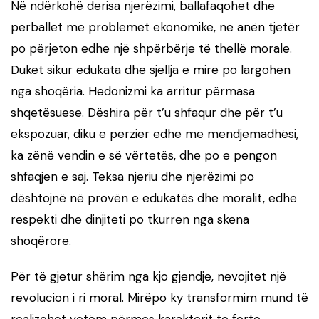
Në ndërkohë derisa njerëzimi, ballafaqohet dhe
përballet me problemet ekonomike, në anën tjetër
po përjeton edhe një shpërbërje të thellë morale.
Duket sikur edukata dhe sjellja e mirë po largohen
nga shoqëria. Hedonizmi ka arritur përmasa
shqetësuese. Dëshira për t’u shfaqur dhe për t’u
ekspozuar, diku e përzier edhe me mendjemadhësi,
ka zënë vendin e së vërtetës, dhe po e pengon
shfaqjen e saj. Teksa njeriu dhe njerëzimi po
dështojnë në provën e edukatës dhe moralit, edhe
respekti dhe dinjiteti po tkurren nga skena
shoqërore.
Për të gjetur shërim nga kjo gjendje, nevojitet një
revolucion i ri moral. Mirëpo ky transformim mund të