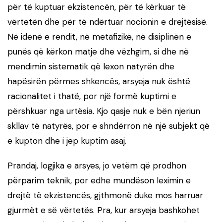
për të kuptuar ekzistencën, për të kërkuar të
vërtetën dhe për të ndërtuar nocionin e drejtësisë.
Në idenë e rendit, në metafizikë, në disiplinën e
punës që kërkon matje dhe vëzhgim, si dhe në
mendimin sistematik që lexon natyrën dhe
hapësirën përmes shkencës, arsyeja nuk është
racionalitet i thatë, por një formë kuptimi e
përshkuar nga urtësia. Kjo qasje nuk e bën njeriun
skllav të natyrës, por e shndërron në një subjekt që
e kupton dhe i jep kuptim asaj.
Prandaj, logjika e arsyes, jo vetëm që prodhon
përparim teknik, por edhe mundëson leximin e
drejtë të ekzistencës, gjthmonë duke mos harruar
gjurmët e së vërtetës. Pra, kur arsyeja bashkohet