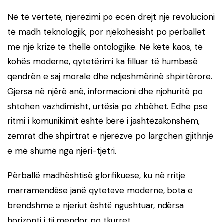
Në të vërtetë, njerëzimi po ecën drejt një revolucioni
të madh teknologjik, por njëkohësisht po përballet
me një krizë të thellë ontologjike. Në këtë kaos, të
kohës moderne, qytetërimi ka filluar të humbasë
qendrën e saj morale dhe ndjeshmërinë shpirtërore.
Gjersa në njërë anë, informacioni dhe njohuritë po
shtohen vazhdimisht, urtësia po zhbëhet. Edhe pse
ritmi i komunikimit është bërë i jashtëzakonshëm,
zemrat dhe shpirtrat e njerëzve po largohen gjithnjë
e më shumë nga njëri-tjetri.
Përballë madhështisë glorifikuese, ku në rritje
marramendëse janë qyteteve moderne, bota e
brendshme e njeriut është ngushtuar, ndërsa
horizonti i tij mendor po tkurret.