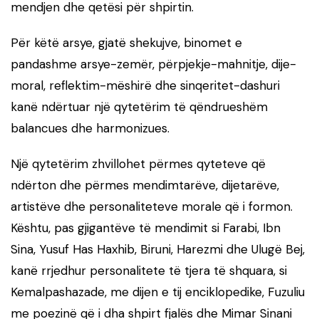
mendjen dhe qetësi për shpirtin.
Për këtë arsye, gjatë shekujve, binomet e
pandashme arsye-zemër, përpjekje-mahnitje, dije-
moral, reflektim-mëshirë dhe sinqeritet-dashuri
kanë ndërtuar një qytetërim të qëndrueshëm
balancues dhe harmonizues.
Një qytetërim zhvillohet përmes qyteteve që
ndërton dhe përmes mendimtarëve, dijetarëve,
artistëve dhe personaliteteve morale që i formon.
Kështu, pas gjigantëve të mendimit si Farabi, Ibn
Sina, Yusuf Has Haxhib, Biruni, Harezmi dhe Ulugë Bej,
kanë rrjedhur personalitete të tjera të shquara, si
Kemalpashazade, me dijen e tij enciklopedike, Fuzuliu
me poezinë që i dha shpirt fjalës dhe Mimar Sinani