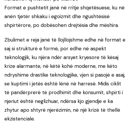
Format e pushtetit janë në rritje shqetësuese, ku në
anën tjetër shkaku i egoizmit dhe ngushtësisë
shpirtërore, po dobësohen drejtësia dhe mëshira.
Zbulimet e reja janë të llojllojshme edhe në format e
saj si strukturë e formë, por edhe në aspekt
teknologjik, ku njëra ndër arsyet kryesore të kësaj
krize alarmante, në këtë kohë moderne, me këto
ndryshime drastike teknologjike, vjen si pasojë e asaj,
se kuptimi i jetës është lënë në harresë. Midis ciklit
të pandërprerë të prodhimit dhe konsumit, shpirti i
njeriut është neglizhuar, ndërsa kjo gjendje e ka
zhytur apo shtyrë njerëzimin, në një krizë të thellë
ekzistenciale.