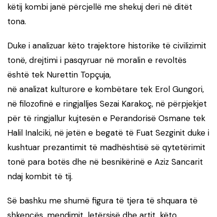
këtij kombi janë përcjellë me shekuj deri në ditët
tona.
Duke i analizuar këto trajektore historike të civilizimit
tonë, drejtimi i pasqyruar në moralin e revoltës
është tek Nurettin Topçuja,
në analizat kulturore e kombëtare tek Erol Gungori,
në filozofinë e ringjalljes Sezai Karakoç, në përpjekjet
për të ringjallur kujtesën e Perandorisë Osmane tek
Halil Inalciki, në jetën e begatë të Fuat Sezginit duke i
kushtuar prezantimit të madhështisë së qytetërimit
tonë para botës dhe në besnikërinë e Aziz Sancarit
ndaj kombit të tij.
Së bashku me shumë figura të tjera të shquara të
shkencës, mendimit, letërsisë dhe artit, këto