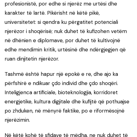
profesionistë, por edhe si njerëz me urtësi dhe
karakter të lartë. Pikërisht në këtë pikë,
universitetet: si qendra ku përgatitet potenciali
njerëzor i shoqërisë; nuk duhet të kufizohen vetëm
në dhënien e diplomave, por duhet të kultivojnë
edhe mendimin kritik, urtësinë dhe ndërgjegjen që
ruan dinjitetin njerëzor.
Tashmë është hapur një epokë e re, dhe ajo ka
përfshirë e ndikuar çdo individ dhe çdo shoqëri.
Inteligjenca artificiale, bioteknologjia, korridoret
energjetike, kultura digjitale dhe kufijtë që pothuajse
po zhduken, në mënyrë faktike, po e riformësojnë
njerëzimin.
Në këtë kohë të sfidave të mëdha, ne nuk duhet të