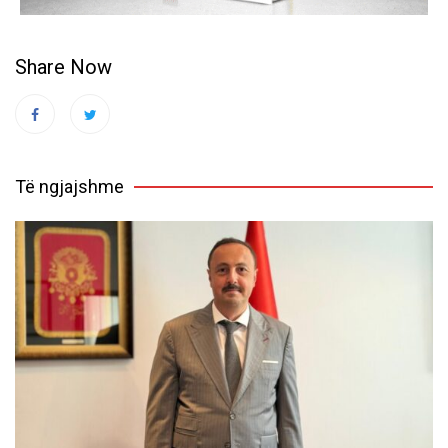
Share Now
Të ngjajshme