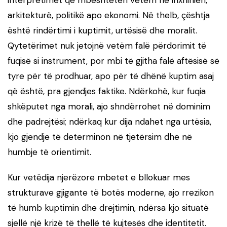
interpretimet që mbështeten vetëm në inxhinieri,
arkitekturë, politikë apo ekonomi. Në thelb, çështja
është rindërtimi i kuptimit, urtësisë dhe moralit.
Qytetërimet nuk jetojnë vetëm falë përdorimit të
fuqisë si instrument, por mbi të gjitha falë aftësisë së
tyre për të prodhuar, apo për të dhënë kuptim asaj
që është, pra gjendjes faktike. Ndërkohë, kur fuqia
shkëputet nga morali, ajo shndërrohet në dominim
dhe padrejtësi; ndërkaq kur dija ndahet nga urtësia,
kjo gjendje të determinon në tjetërsim dhe në
humbje të orientimit.
Kur vetëdija njerëzore mbetet e bllokuar mes
strukturave gjigante të botës moderne, ajo rrezikon
të humb kuptimin dhe drejtimin, ndërsa kjo situatë
sjellë një krizë të thellë të kujtesës dhe identitetit.