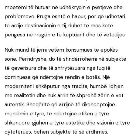
mbetemi të hutuar në udhëkryqin e pyetjeve dhe
problemeve. Rruga është e hapur, por që udhëtari
të arrijë destinacionin e tij, duhet të mos ketë
pengesa në rrugën e të kuptuarit dhe të vetëdijes.
Nuk mund të jemi vetëm konsumues të epokës
sonë. Përndryshe, do të shndërrohemi në subjekte
të qeverisura dhe të shfrytëzuara nga fuqitë
dominuese që ndërtojnë rendin e botës. Një
modernitet i shkëputur nga tradita, humbë lidhjen
me realitetin dhe nuk arrin të shprehë zërin e vet
autentik. Shoqëritë që arrijnë të rikonceptojnë
mendimin e tyre, të ndërtojnë etikën e tyre
shkencore, gjuhën e tyre estetike dhe vizionin e tyre
qytetërues, bëhen subjekte të së ardhmes.