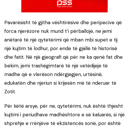
Pavarësisht të gjitha vështirësive dhe peripecive që
forca njerëzore nuk mund t’i përballojë, ne jemi
anëtarë të një qytetërimi që mban mbi supet e tij
një kujtim të lodhur, por ende të gjallë të historisë
dhe fatit. Në një gjeografi që për ne ka qenë fat dhe
bekim, jemi trashëgimtarë të një vetëdijeje të
madhe që e vlerëson ndërgjegjen, urtësinë,
edukatën dhe njeriun si krijesën më të nderuar të
Zotit.
Për këtë arsye, për ne, qytetërimi, nuk është thjesht
kujtimi i periudhave madhështore e së kaluarës, si një
shprehje e rrënjëve të ekzistencës sonë, por është