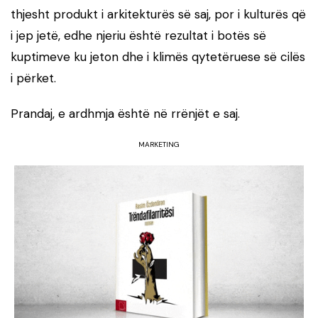
thjesht produkt i arkitekturës së saj, por i kulturës që
i jep jetë, edhe njeriu është rezultat i botës së
kuptimeve ku jeton dhe i klimës qytetëruese së cilës
i përket.
Prandaj, e ardhmja është në rrënjët e saj.
MARKETING