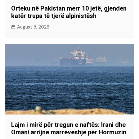
Orteku në Pakistan merr 10 jetë, gjenden
katër trupa të tjerë alpinistësh
August 5, 2026
Lajm i mirë për tregun e naftës: Irani dhe
Omani arrijnë marrëveshje për Hormuzin