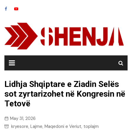
Skip
to
content
Lidhja Shqiptare e Ziadin Selës
sot zyrtarizohet në Kongresin në
Tetovë
May 31, 2026
kryesore
Lajme
Maqedoni e Veriut
toplajm
,
,
,