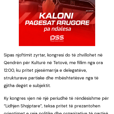
Sipas njoftimit zyrtar, kongresi do të zhvillohet në
Qendrën për Kulturë në Tetovë, me fillim nga ora
12:00, ku pritet pjesëmarrja e delegatëve,
strukturave partiake dhe mbështetësve nga të
gjitha degët e subjektit.
Ky kongres vjen në një periudhë të rëndësishme për
“Lidhjen Shqiptare”, teksa pritet të prezantohen
orientimet e reja politike dhe organizative të partisë