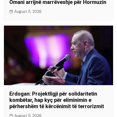
Omani arrijnë marrëveshje për Hormuzin
August 5, 2026
Erdogan: Projektligji për solidaritetin
kombëtar, hap kyç për eliminimin e
përhershëm të kërcënimit të terrorizmit
August 5, 2026