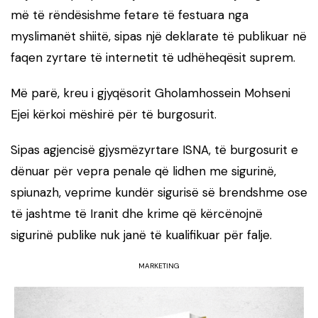
më të rëndësishme fetare të festuara nga
myslimanët shiitë, sipas një deklarate të publikuar në
faqen zyrtare të internetit të udhëheqësit suprem.
Më parë, kreu i gjyqësorit Gholamhossein Mohseni
Ejei kërkoi mëshirë për të burgosurit.
Sipas agjencisë gjysmëzyrtare ISNA, të burgosurit e
dënuar për vepra penale që lidhen me sigurinë,
spiunazh, veprime kundër sigurisë së brendshme ose
të jashtme të Iranit dhe krime që kërcënojnë
sigurinë publike nuk janë të kualifikuar për falje.
MARKETING