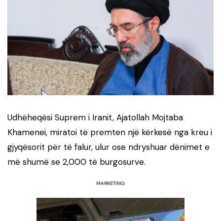
Udhëheqësi Suprem i Iranit, Ajatollah Mojtaba
Khamenei, miratoi të premten një kërkesë nga kreu i
gjyqësorit për të falur, ulur ose ndryshuar dënimet e
më shumë se 2,000 të burgosurve.
MARKETING