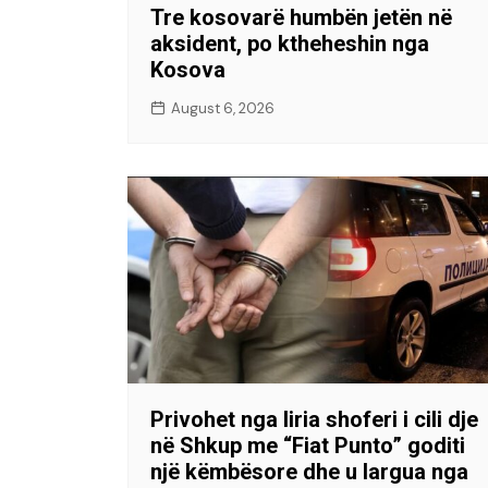
Tre kosovarë humbën jetën në
aksident, po ktheheshin nga
Kosova
August 6, 2026
Privohet nga liria shoferi i cili dje
në Shkup me “Fiat Punto” goditi
një këmbësore dhe u largua nga