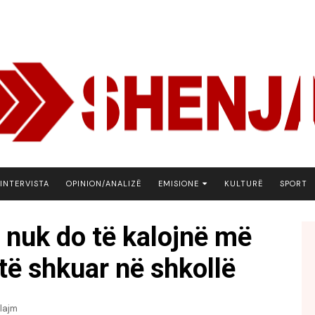
INTERVISTA
OPINION/ANALIZË
EMISIONE
KULTURË
SPORT
ARENA
t nuk do të kalojnë më
BOTA NE FOKUS
të shkuar në shkollë
EKONOMIKS
EMISION DEBATIV
FJALA
lajm