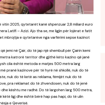
 vitin 2025, qytetarët kanë shpenzuar 2,8 miliard euro
a Latifi – Azizi. Ajo tha se, me ligjin për lojërat e fatit
het mbrojtja e qytetarëve nga varfërimi sepse kazinot
ë jemi në Çair, do të jap një shembull për Çairin kemi
ometra katrorë territor dhe gjithë këto kazino që janë
sysh cila është metoda e matjes 500 metra larg
ë më pranë kazinove për të hyrë në shkollë, nuk do të
te, nuk do të ketë as reklama, fëmijët nuk do të
nove, pra reklamat do të zhvendosen, nuk do të jenë
 dhe kështu me radhë. Do të largohen larg 500 metra,
ë këtë ligj dhe është bërë hap pas hapi, do të ulin
nësja e Qeverisë.