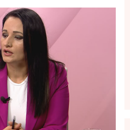
FOL POPULL
GJURMË
INTERVISTA EMISION
KONAKU
KU E KISHIM FJALEN
LIGJERATE FETARE
PARADITE ME NE
PIKËPAMJE
RECETA E DITES
RELAKS
RETRO JAVORE