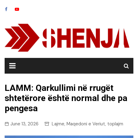
Skip
to
content
LAMM: Qarkullimi në rrugët
shtetërore është normal dhe pa
pengesa
June 13, 2026
Lajme
Maqedoni e Veriut
toplajm
,
,