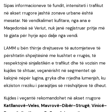
Sipas informacioneve të fundit, intensiteti i trafikut
në akset rrugore jashtë zonave urbane është
mesatar. Në vendkalimet kufitare, nga ana e
Maqedonisë së Veriut, nuk janë regjistruar pritje më
të gjata për hyrje apo dalje nga vendi.
LAMM u bën thirrje drejtuesve të automjeteve të
përshtatin shpejtësinë me kushtet e rrugës, të
respektojnë sinjalistikën e trafikut dhe të vozisin me
kujdes të shtuar, veçanërisht në segmentet që
kalojnë nëpër lugina, gryka dhe rrjedha lumenjsh, ku
ekziston rreziku i paraqitjes së rrëshqitjeve të dheut.
Kujdes i veçantë rekomandohet në akset rrugore
Katllanovë–Veles
,
Mavrovë–Dibër–Strugë
,
Vinicë–