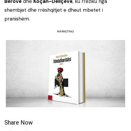
Berovë
dhe
Koçan–Dellçevë
, ku rreziku nga
shembjet dhe rrëshqitjet e dheut mbetet i
pranishëm.
MARKETING
Share Now