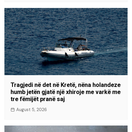
Tragjedi në det në Kretë, nëna holandeze
humb jetën gjatë një xhiroje me varkë me
tre fëmijët pranë saj
August 5, 2026