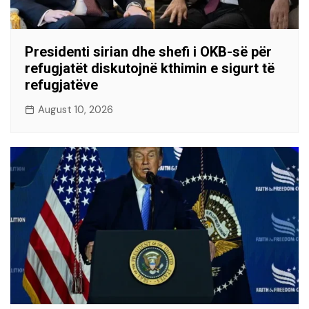
Presidenti sirian dhe shefi i OKB-së për
refugjatët diskutojnë kthimin e sigurt të
refugjatëve
August 10, 2026