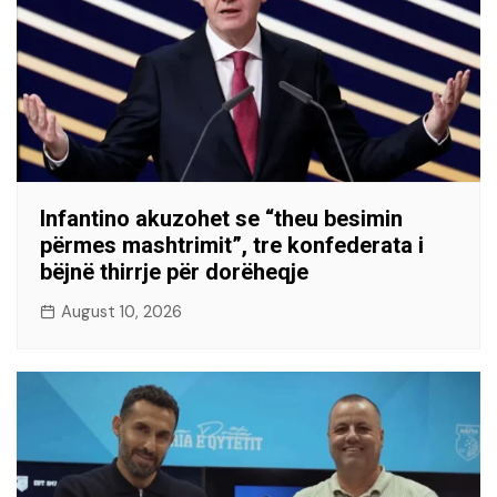
Infantino akuzohet se “theu besimin
përmes mashtrimit”, tre konfederata i
bëjnë thirrje për dorëheqje
August 10, 2026