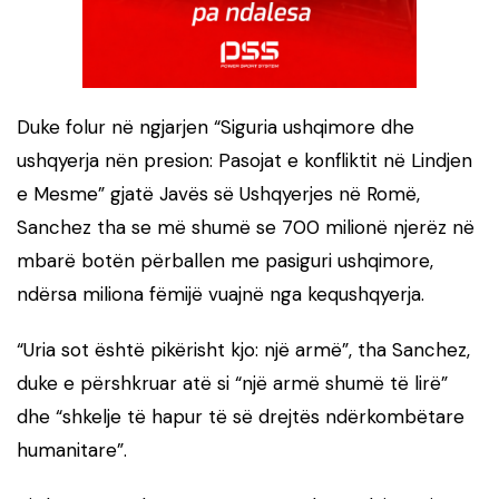
Duke folur në ngjarjen “Siguria ushqimore dhe
ushqyerja nën presion: Pasojat e konfliktit në Lindjen
e Mesme” gjatë Javës së Ushqyerjes në Romë,
Sanchez tha se më shumë se 700 milionë njerëz në
mbarë botën përballen me pasiguri ushqimore,
ndërsa miliona fëmijë vuajnë nga kequshqyerja.
“Uria sot është pikërisht kjo: një armë”, tha Sanchez,
duke e përshkruar atë si “një armë shumë të lirë”
dhe “shkelje të hapur të së drejtës ndërkombëtare
humanitare”.