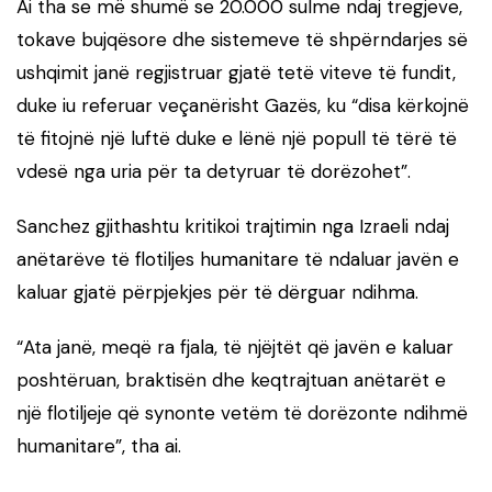
Ai tha se më shumë se 20.000 sulme ndaj tregjeve,
tokave bujqësore dhe sistemeve të shpërndarjes së
ushqimit janë regjistruar gjatë tetë viteve të fundit,
duke iu referuar veçanërisht Gazës, ku “disa kërkojnë
të fitojnë një luftë duke e lënë një popull të tërë të
vdesë nga uria për ta detyruar të dorëzohet”.
Sanchez gjithashtu kritikoi trajtimin nga Izraeli ndaj
anëtarëve të flotiljes humanitare të ndaluar javën e
kaluar gjatë përpjekjes për të dërguar ndihma.
“Ata janë, meqë ra fjala, të njëjtët që javën e kaluar
poshtëruan, braktisën dhe keqtrajtuan anëtarët e
një flotiljeje që synonte vetëm të dorëzonte ndihmë
humanitare”, tha ai.