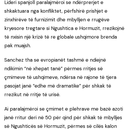
Lideri spanjoll paralajmëroi se ndërprerjet e
shkaktuara nga konfliktet, përfshirë prishjet e
zinxhirëve të furnizimit dhe mbylljen e rrugëve
kryesore tregtare si Ngushtica e Hormuzit, rrezikojnë
të nxisin një krizë të re globale ushqimore brenda
pak muajsh.
Sanchez tha se evropianët tashmë e ndiejnë
ndikimin “në xhepat tanë” përmes rritjes së
çmimeve të ushqimeve, ndërsa në rajone të tjera
pasojat janë “edhe më dramatike” për shkak të
rrezikut në rritje të urisë.
Ai paralajmëroi se çmimet e plehrave me bazë azoti
janë rritur deri në 50 për qind për shkak të mbylljes
së Ngushticës së Hormuzit, përmes së cilës kalon