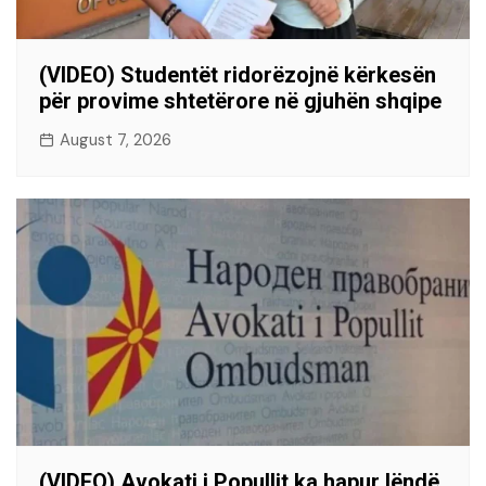
(VIDEO) Studentët ridorëzojnë kërkesën
për provime shtetërore në gjuhën shqipe
August 7, 2026
(VIDEO) Avokati i Popullit ka hapur lëndë