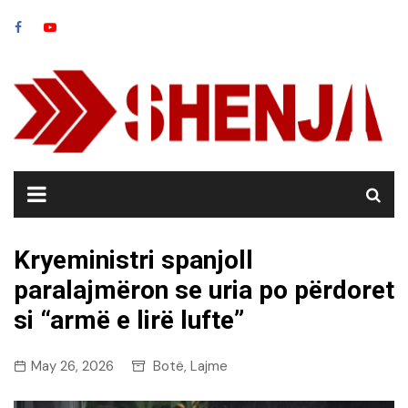
Skip
to
content
Kryeministri spanjoll
paralajmëron se uria po përdoret
si “armë e lirë lufte”
May 26, 2026
Botë
Lajme
,