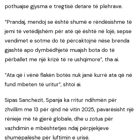
pothuajse gjysma e tregtisë detare të plehrave.
“Prandaj, mendoj se është shumë e rëndësishme të
jemi të vetëdijshëm për atë që është në lojë, sepse
vendimet e sotme do të përcaktojnë nëse brenda
gjashtë apo dymbëdhjetë muajsh bota do të
përballet me një krizë të re ushqimore”, tha ai.
“Ata që i vënë flakën botës nuk janë kurrë ata që në
fund mbeten të uritur”, shtoi ai.
Sipas Sanchezit, Spanja ka rritur ndihmën për
zhvillim me 13 për qind në vitin 2025, pavarësisht një
rënieje më të gjerë globale, dhe u zotua për
vazhdimin e mbështetjes ndaj përpjekjeve
shumëpalëshe për luftimin e urisë.