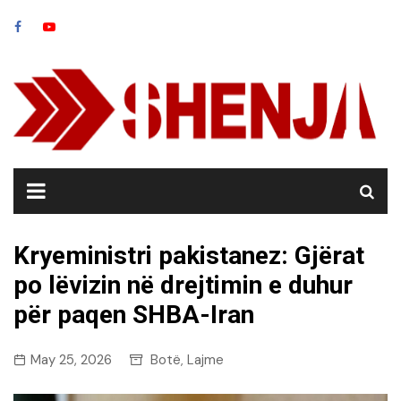
Skip
to
content
Kryeministri pakistanez: Gjërat
po lëvizin në drejtimin e duhur
për paqen SHBA-Iran
May 25, 2026
Botë
Lajme
,