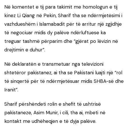
Në komentet e tij para takimit me homologun e tij
kinez Li Qiang në Pekin, Sharif tha se ndërmjetësimi i
vazhdueshëm i Islamabadit për të arritur një zgjidhje
të negociuar midis dy palëve ndërluftuese ka
treguar tashmë përparim dhe “gjërat po lëvizin në
drejtimin e duhur”.
Në deklaratën e transmetuar nga televizioni
shtetëror pakistanez, ai tha se Pakistani luajti një “rol
të sinqertë për të ndërmjetësuar midis SHBA-së dhe
Iranit”.
Sharif përshëndeti rolin e shefit të ushtrisë
pakistaneze, Asim Munir, i cili, tha ai, mbeti në
kontakt me udhëheqjen e të dyja palëve.