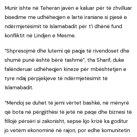
Munir ishte në Teheran javën e kaluar për të zhvilluar
bisedime me udhëheqjen e lartë iraniane si pjesë e
ndërmjetësimit të Islamabadit për t’i dhënë fund
konfliktit në Lindjen e Mesme.
“Shpresojmë dhe lutemi që paqja të rivendoset dhe
shumë punë është bërë tashmë”, tha Sharif, duke
falënderuar udhëheqjen kineze për mbështetjen e
tyre ndaj përpjekjeve të ndërmjetësimit të
Islamabadit.
“Mendoj se duhet të jemi vërtet bashkë, në mënyrë
që bota në përgjithësi të jetë në paqe dhe biznesi të
fillojë përsëri si zakonisht, sepse kjo krizë ka goditur
jo vetëm ekonominë në rajon, por edhe komunitetin