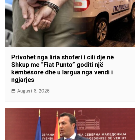
Privohet nga liria shoferi i cili dje në
Shkup me “Fiat Punto” goditi një
këmbësore dhe u largua nga vendi i
ngjarjes
August 6, 2026