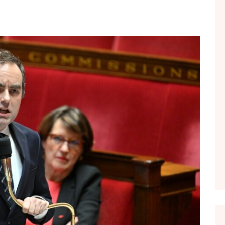
FOL POPULL
GJURMË
INTERVISTA EMISION
KONAKU
KU E KISHIM FJALEN
LIGJERATE FETARE
PARADITE ME NE
PIKËPAMJE
RECETA E DITES
RELAKS
RETRO JAVORE