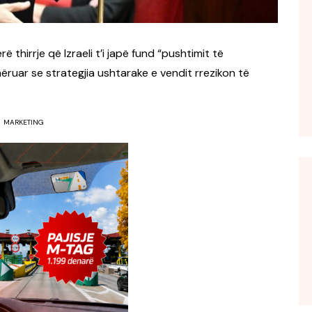
 thirrje që Izraeli t’i japë fund “pushtimit të
mëruar se strategjia ushtarake e vendit rrezikon të
MARKETING