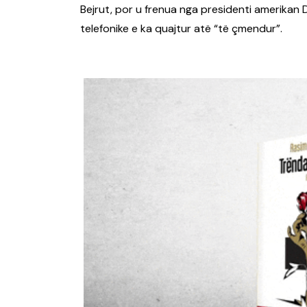
Bejrut, por u frenua nga presidenti amerikan D
telefonike e ka quajtur atë “të çmendur”.