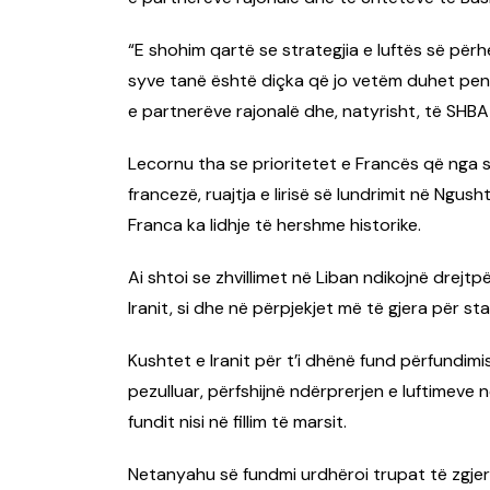
“E shohim qartë se strategjia e luftës së pë
syve tanë është diçka që jo vetëm duhet pen
e partnerëve rajonalë dhe, natyrisht, të SHBA-
Lecornu tha se prioritetet e Francës që nga 
francezë, ruajtja e lirisë së lundrimit në Ngus
Franca ka lidhje të hershme historike.
Ai shtoi se zhvillimet në Liban ndikojnë dre
Iranit, si dhe në përpjekjet më të gjera për stab
Kushtet e Iranit për t’i dhënë fund përfundimis
pezulluar, përfshijnë ndërprerjen e luftimeve n
fundit nisi në fillim të marsit.
Netanyahu së fundmi urdhëroi trupat të zgjer