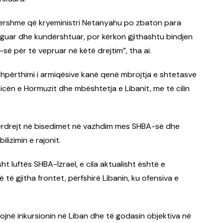
rhershme që kryeministri Netanyahu po zbaton para
guar dhe kundërshtuar, por kërkon gjithashtu bindjen
së për të vepruar në këtë drejtim”, tha ai.
shpërthimi i armiqësive kanë qenë mbrojtja e shtetasve
hticën e Hormuzit dhe mbështetja e Libanit, me të cilin
jtpërdrejt në bisedimet në vazhdim mes SHBA-së dhe
ilizimin e rajonit.
ht luftës SHBA-Izrael, e cila aktualisht është e
ë të gjitha frontet, përfshirë Libanin, ku ofensiva e
ojnë inkursionin në Liban dhe të godasin objektiva në