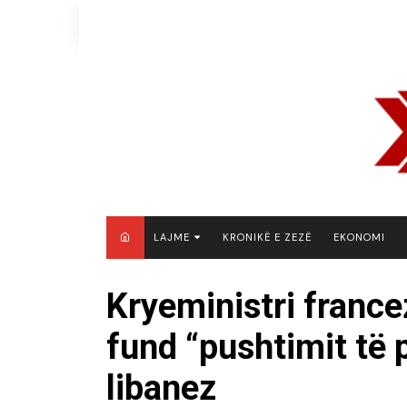
Skip
to
content
LAJME
KRONIKË E ZEZË
EKONOMI
MAQEDONI E VERIUT
Kryeministri francez
KOSOVË
fund “pushtimit të p
SHQIPËRI
RAJON
libanez
BOTË