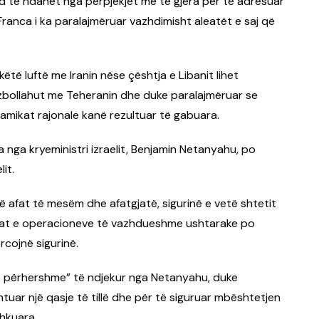
nd të ndahet nga përpjekjet më të gjera për të adresuar
Franca i ka paralajmëruar vazhdimisht aleatët e saj që
këtë luftë me Iranin nëse çështja e Libanit lihet
ezbollahut me Teheranin dhe duke paralajmëruar se
inamikat rajonale kanë rezultuar të gabuara.
a nga kryeministri izraelit, Benjamin Netanyahu, po
it.
në afat të mesëm dhe afatgjatë, sigurinë e vetë shtetit
sojat e operacioneve të vazhdueshme ushtarake po
orcojnë sigurinë.
ës së përhershme” të ndjekur nga Netanyahu, duke
uar një qasje të tillë dhe për të siguruar mbështetjen
hkuara.