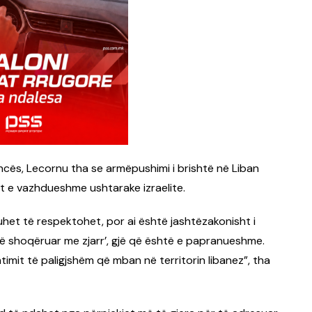
cës, Lecornu tha se armëpushimi i brishtë në Liban
t e vazhdueshme ushtarake izraelite.
het të respektohet, por ai është jashtëzakonisht i
 të shoqëruar me zjarr’, gjë që është e papranueshme.
htimit të paligjshëm që mban në territorin libanez”, tha