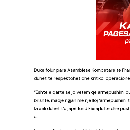
Duke folur para Asamblesë Kombëtare të Fran
duhet të respektohet dhe kritikoi operacione
“Është e qartë se jo vetëm që armëpushimi du
brishtë, madje ngjan me një lloj ‘armëpushimi
Izraeli duhet t’u japë fund kësaj lufte dhe pus
ai.