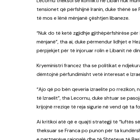
Lecornu theksoi se konflikti në Liban nuk mu
tensionet që përfshijnë Iranin, duke thënë se 
të mos e lënë mënjanë çështjen libaneze.
“Nuk do të ketë zgjidhje gjithëpërfshirëse për 
mënjanë”, tha ai, duke përmendur lidhjet e H
përpjekjet për të injoruar rolin e Libanit në d
Kryeministri francez tha se politikat e ndjekur
dëmtojnë përfundimisht vetë interesat e Izrael
“Ajo që po bën qeveria izraelite po rrezikon, 
të Izraelit”, tha Lecornu, duke shtuar se pa
krijojnë rreziqe të reja sigurie në vend që ta f
Ai kritikoi atë që e quajti strategji të “luft
theksuar se Franca po punon për ta kundërsht
e partnerëve rajonalë dhe të Shteteve të Bas