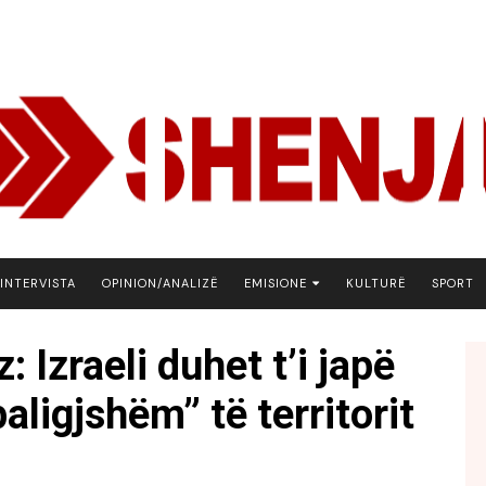
INTERVISTA
OPINION/ANALIZË
EMISIONE
KULTURË
SPORT
ARENA
: Izraeli duhet t’i japë
BOTA NE FOKUS
aligjshëm” të territorit
EKONOMIKS
EMISION DEBATIV
FJALA