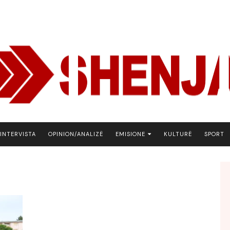
INTERVISTA
OPINION/ANALIZË
EMISIONE
KULTURË
SPORT
ARENA
BOTA NE FOKUS
EKONOMIKS
EMISION DEBATIV
FJALA