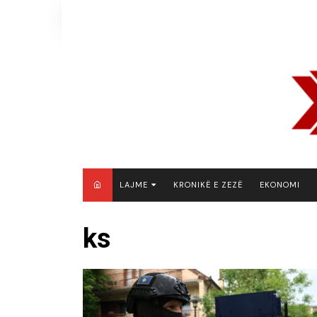
Skip
to
content
LAJME
KRONIKË E ZEZË
EKONOMI
MAQEDONI E VERIUT
ks
KOSOVË
SHQIPËRI
RAJON
BOTË