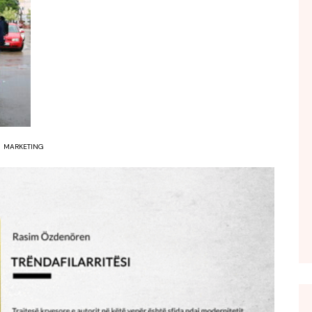
FOL POPULL
GJURMË
INTERVISTA EMISION
KONAKU
KU E KISHIM FJALEN
LIGJERATE FETARE
MARKETING
PARADITE ME NE
PIKËPAMJE
RECETA E DITES
RELAKS
RETRO JAVORE