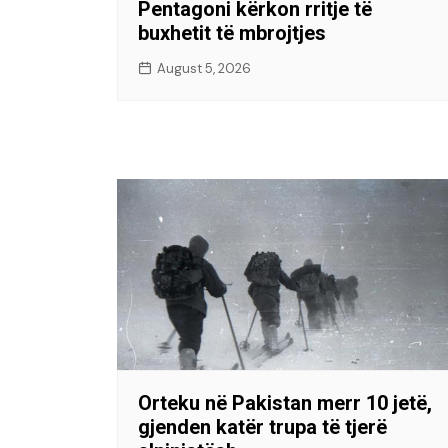
Pentagoni kërkon rritje të
buxhetit të mbrojtjes
August 5, 2026
Orteku në Pakistan merr 10 jetë,
gjenden katër trupa të tjerë