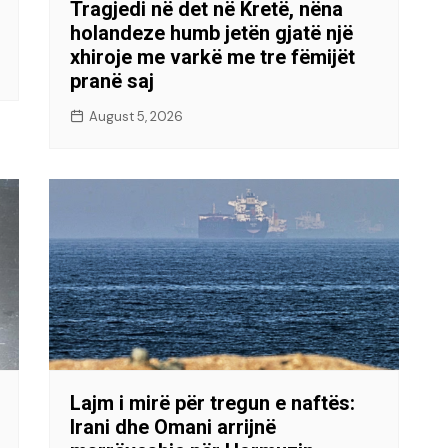
Tragjedi në det në Kretë, nëna
holandeze humb jetën gjatë një
xhiroje me varkë me tre fëmijët
pranë saj
August 5, 2026
Lajm i mirë për tregun e naftës:
Irani dhe Omani arrijnë