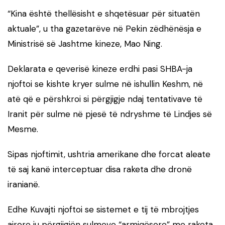
“Kina është thellësisht e shqetësuar për situatën
aktuale”, u tha gazetarëve në Pekin zëdhënësja e
Ministrisë së Jashtme kineze, Mao Ning.
Deklarata e qeverisë kineze erdhi pasi SHBA-ja
njoftoi se kishte kryer sulme në ishullin Keshm, në
atë që e përshkroi si përgjigje ndaj tentativave të
Iranit për sulme në pjesë të ndryshme të Lindjes së
Mesme.
Sipas njoftimit, ushtria amerikane dhe forcat aleate
të saj kanë interceptuar disa raketa dhe dronë
iranianë.
Edhe Kuvajti njoftoi se sistemet e tij të mbrojtjes
ajrore iu përgjigjën sulmeve “armiqësore” me raketa