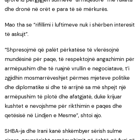
dhe dronë në orët e para të së mërkurës.
Mao tha se “rifillimi i luftimeve nuk i shërben interesit
të askujt”.
“Shpresojmë që palët përkatëse të vlerësojnë
mundësinë për paqe, të respektojnë angazhimin për
armëpushim dhe të ruajnë vrullin e negociatave, t’i
zgjidhin mosmarrëveshjet përmes mjeteve politike
dhe diplomatike si dhe të arrijnë sa më shpejt një
armëpushim të plotë dhe afatgjatë, duke krijuar
kushtet e nevojshme për rikthimin e paqes dhe
qetësisë në Lindjen e Mesme”, shtoi ajo.
SHBA-ja dhe Irani kanë shkëmbyer sërish sulme