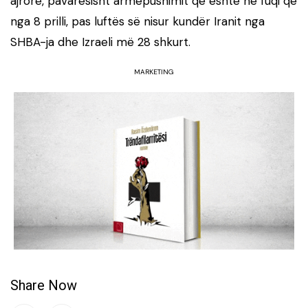
ajrore, pavarësisht armëpushimit që është në fuqi që
nga 8 prilli, pas luftës së nisur kundër Iranit nga
SHBA-ja dhe Izraeli më 28 shkurt.
MARKETING
Share Now