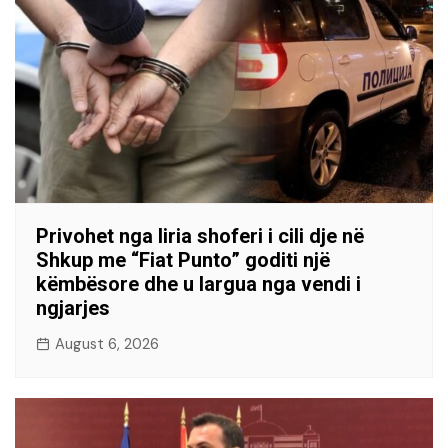
Privohet nga liria shoferi i cili dje në
Shkup me “Fiat Punto” goditi një
këmbësore dhe u largua nga vendi i
ngjarjes
August 6, 2026