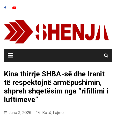
Skip
to
content
Kina thirrje SHBA-së dhe Iranit
të respektojnë armëpushimin,
shpreh shqetësim nga “rifillimi i
luftimeve”
June 3, 2026
Botë
Lajme
,