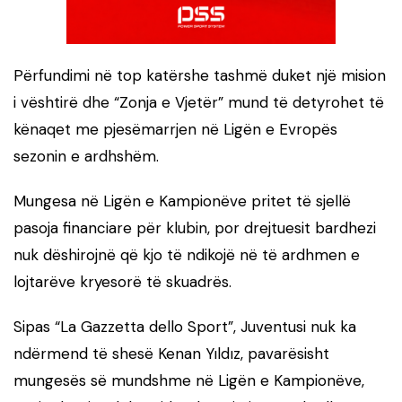
Përfundimi në top katërshe tashmë duket një mision
i vështirë dhe “Zonja e Vjetër” mund të detyrohet të
kënaqet me pjesëmarrjen në Ligën e Evropës
sezonin e ardhshëm.
Mungesa në Ligën e Kampionëve pritet të sjellë
pasoja financiare për klubin, por drejtuesit bardhezi
nuk dëshirojnë që kjo të ndikojë në të ardhmen e
lojtarëve kryesorë të skuadrës.
Sipas “La Gazzetta dello Sport”, Juventusi nuk ka
ndërmend të shesë Kenan Yıldız, pavarësisht
mungesës së mundshme në Ligën e Kampionëve,