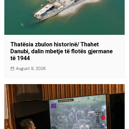
Thatësia zbulon historinë/ Thahet
Danubi, dalin mbetje të flotës gjermane
të 1944
August 8, 2026