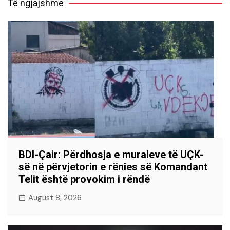
Të ngjajshme
BDI-Çair: Përdhosja e muraleve të UÇK-
së në përvjetorin e rënies së Komandant
Telit është provokim i rëndë
August 8, 2026