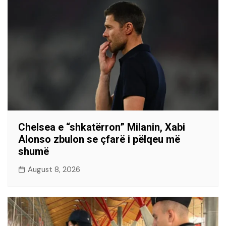
Chelsea e “shkatërron” Milanin, Xabi
Alonso zbulon se çfarë i pëlqeu më
shumë
August 8, 2026