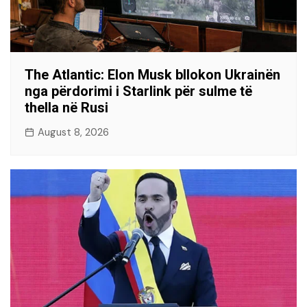
The Atlantic: Elon Musk bllokon Ukrainën
nga përdorimi i Starlink për sulme të
thella në Rusi
August 8, 2026