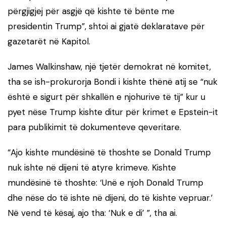
përgjigjej për asgjë që kishte të bënte me
presidentin Trump”, shtoi ai gjatë deklaratave për
gazetarët në Kapitol.
James Walkinshaw, një tjetër demokrat në komitet,
tha se ish-prokurorja Bondi i kishte thënë atij se “nuk
është e sigurt për shkallën e njohurive të tij” kur u
pyet nëse Trump kishte ditur për krimet e Epstein-it
para publikimit të dokumenteve qeveritare.
“Ajo kishte mundësinë të thoshte se Donald Trump
nuk ishte në dijeni të atyre krimeve. Kishte
mundësinë të thoshte: ‘Unë e njoh Donald Trump
dhe nëse do të ishte në dijeni, do të kishte vepruar.’
Në vend të kësaj, ajo tha: ‘Nuk e di’ ”, tha ai.