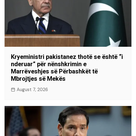
Kryeministri pakistanez thotë se është “i
nderuar” për nënshkrimin e
Marrëveshjes së Përbashkët të
Mbrojtjes së Mekës
August 7, 2026