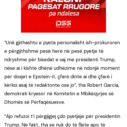
“Unë gjithashtu e pyeta personalisht ish-prokuroren
e përgjithshme pesë herë në pesë pyetje të
ndryshme për bisedat e saj me presidenti Trump,
nëse ai i kishte dhënë udhëzime në ndonjë moment
për dosjet e Epstein-it, çfarë dinte ai dhe çfarë i
kërkoi asaj të redaktonte ose jo”, tha Robert Garcia,
demokrati kryesor në Komitetin e Mbikëqyrjes së
Dhomës së Përfaqësuesve.
“Ajo refuzoi t’i përgjigjej çdo pyetjeje për presidentin
Trump. Në fakt, tha se nuk do të fliste apo të