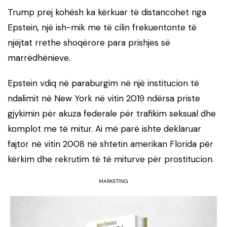
Trump prej kohësh ka kërkuar të distancohet nga
Epstein, një ish-mik me të cilin frekuentonte të
njëjtat rrethe shoqërore para prishjes së
marrëdhënieve.
Epstein vdiq në paraburgim në një institucion të
ndalimit në New York në vitin 2019 ndërsa priste
gjykimin për akuza federale për trafikim seksual dhe
komplot me të mitur. Ai më parë ishte deklaruar
fajtor në vitin 2008 në shtetin amerikan Florida për
kërkim dhe rekrutim të të miturve për prostitucion.
MARKETING