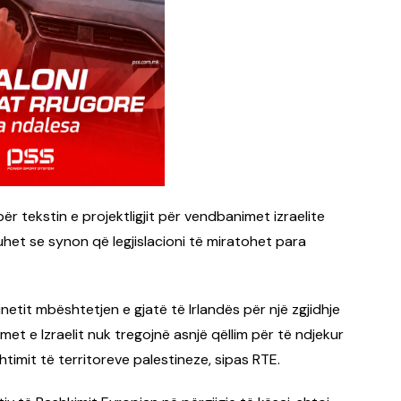
r tekstin e projektligjit për vendbanimet izraelite
thuhet se synon që legjislacioni të miratohet para
netit mbështetjen e gjatë të Irlandës për një zgjidhje
met e Izraelit nuk tregojnë asnjë qëllim për të ndjekur
shtimit të territoreve palestineze, sipas RTE.