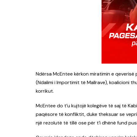
Ndërsa McEntee kërkon miratimin e qeverisë pë
(Ndalimi i Importimit të Mallrave), koalicioni 
korrikut.
McEntee do t’u kujtojë kolegëve të saj të Kabi
paqësore të konfliktit, duke theksuar se vepri
një rezolutë të tillë ose për t’i dhënë fund pu