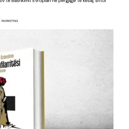
v të Bashkimit Evropian në përgjigje të kësaj, shtoi
MARKETING