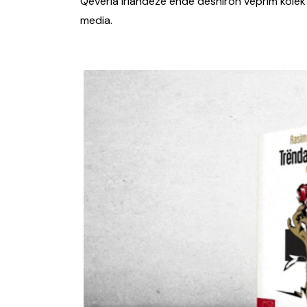
Qeveria irlandeze ende dëshiron veprim kolekti
media.