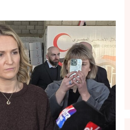
FOL POPULL
GJURMË
INTERVISTA EMISION
KONAKU
KU E KISHIM FJALEN
LIGJERATE FETARE
PARADITE ME NE
PIKËPAMJE
RECETA E DITES
RELAKS
RETRO JAVORE