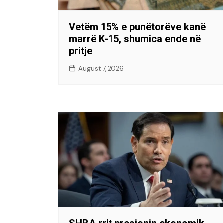
Vetëm 15% e punëtorëve kanë
marrë K-15, shumica ende në
pritje
August 7, 2026
SHBA rrit presionin ekonomik