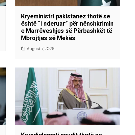
Kryeministri pakistanez thotë se
është “i nderuar” për nënshkrimin
e Marrëveshjes së Përbashkët të
Mbrojtjes së Mekës
August 7, 2026
Kryediplomati saudit thotë se