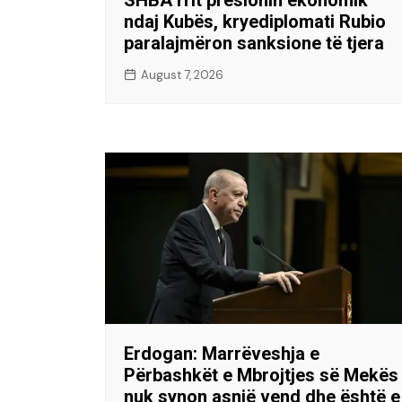
ndaj Kubës, kryediplomati Rubio
paralajmëron sanksione të tjera
August 7, 2026
Erdogan: Marrëveshja e
Përbashkët e Mbrojtjes së Mekës
nuk synon asnjë vend dhe është e