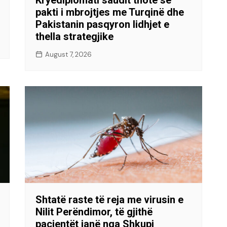
pakti i mbrojtjes me Turqinë dhe
Pakistanin pasqyron lidhjet e
thella strategjike
August 7, 2026
Shtatë raste të reja me virusin e
Nilit Perëndimor, të gjithë
pacientët janë nga Shkupi