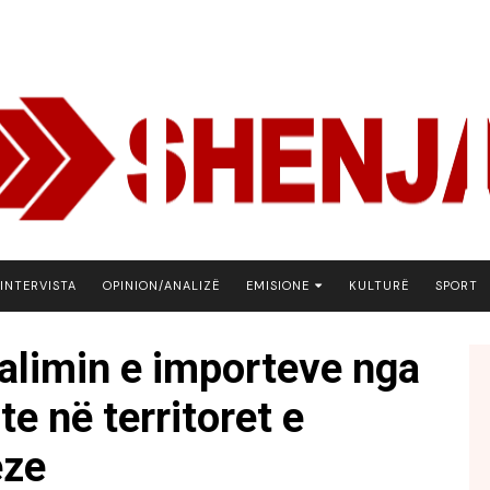
INTERVISTA
OPINION/ANALIZË
EMISIONE
KULTURË
SPORT
ARENA
dalimin e importeve nga
BOTA NE FOKUS
e në territoret e
EKONOMIKS
EMISION DEBATIV
eze
FJALA