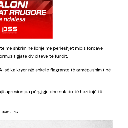
ratë me shkrim në lidhje me përleshjet midis forcave
rmuzit gjatë dy ditëve të fundit.
A-së ka kryer një shkelje flagrante të armëpushimit në
një agresion pa përgjigje dhe nuk do të hezitojë të
MARKETING