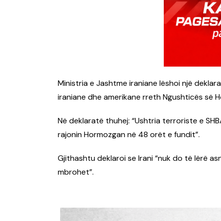
Ministria e Jashtme iraniane lëshoi ​​një dekla
iraniane dhe amerikane rreth Ngushticës së Ho
Në deklaratë thuhej: “Ushtria terroriste e SHB
rajonin Hormozgan në 48 orët e fundit”.
Gjithashtu deklaroi se Irani “nuk do të lërë as
mbrohet”.