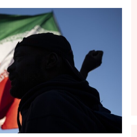
FOL POPULL
GJURMË
INTERVISTA EMISION
KONAKU
KU E KISHIM FJALEN
LIGJERATE FETARE
PARADITE ME NE
PIKËPAMJE
RECETA E DITES
RELAKS
RETRO JAVORE