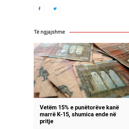
Të ngjajshme
Vetëm 15% e punëtorëve kanë
marrë K-15, shumica ende në
pritje