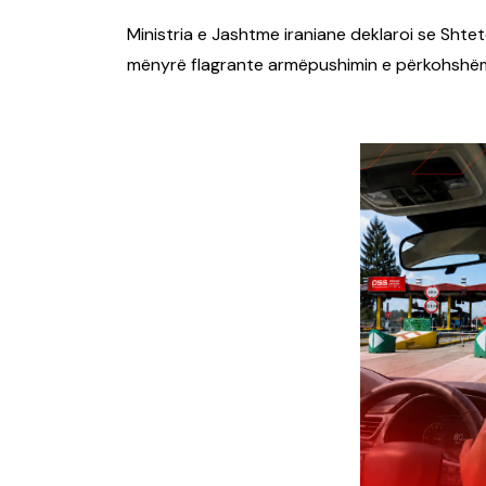
Ministria e Jashtme iraniane deklaroi se Sht
mënyrë flagrante armëpushimin e përkohshë