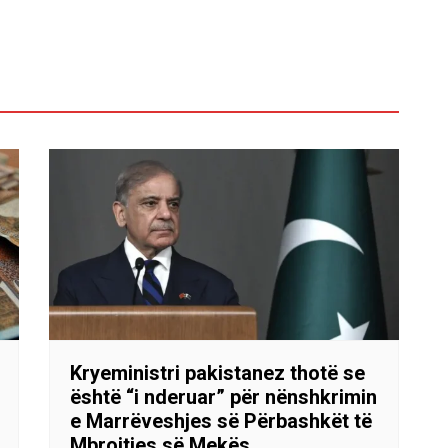
Kryeministri pakistanez thotë se
është “i nderuar” për nënshkrimin
e Marrëveshjes së Përbashkët të
Mbrojtjes së Mekës