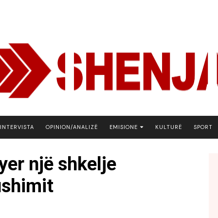
INTERVISTA
OPINION/ANALIZË
EMISIONE
KULTURË
SPORT
ARENA
yer një shkelje
BOTA NE FOKUS
ushimit
EKONOMIKS
EMISION DEBATIV
FJALA