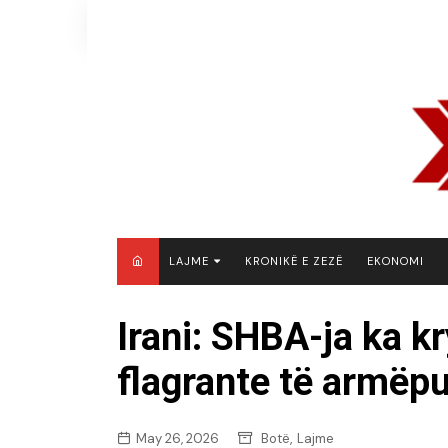
Skip
to
content
LAJME
KRONIKË E ZEZË
EKONOMI
MAQEDONI E VERIUT
Irani: SHBA-ja ka kr
KOSOVË
flagrante të armëp
SHQIPËRI
RAJON
BOTË
,
May 26, 2026
Botë
Lajme