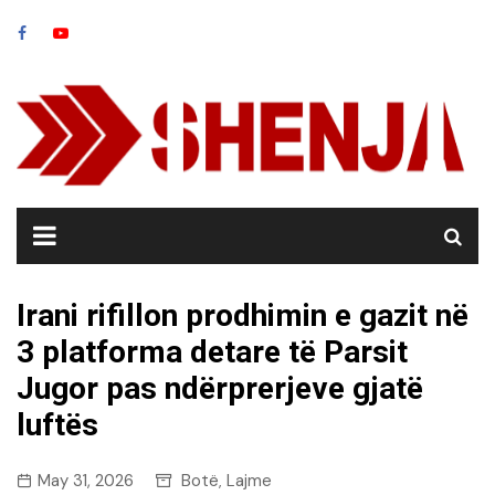
Skip
to
content
Irani rifillon prodhimin e gazit në
3 platforma detare të Parsit
Jugor pas ndërprerjeve gjatë
luftës
May 31, 2026
Botë
Lajme
,