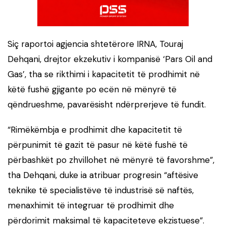
Siç raportoi agjencia shtetërore IRNA, Touraj
Dehqani, drejtor ekzekutiv i kompanisë ‘Pars Oil and
Gas’, tha se rikthimi i kapacitetit të prodhimit në
këtë fushë gjigante po ecën në mënyrë të
qëndrueshme, pavarësisht ndërprerjeve të fundit.
“Rimëkëmbja e prodhimit dhe kapacitetit të
përpunimit të gazit të pasur në këtë fushë të
përbashkët po zhvillohet në mënyrë të favorshme”,
tha Dehqani, duke ia atribuar progresin “aftësive
teknike të specialistëve të industrisë së naftës,
menaxhimit të integruar të prodhimit dhe
përdorimit maksimal të kapaciteteve ekzistuese”.