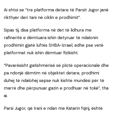
Ai shtoi se “tre platforma detare të Parsit Jugor janë
rikthyer deri tani në ciklin e prodhimit”.
Sipas tij, disa platforma në det të lidhura me
rafineritë e dëmtuara ishin detyruar të ndalonin
prodhimin gjatë luftës SHBA-Izrael, edhe pse vetë
platformat nuk ishin dëmtuar fizikisht.
“Pavarësisht gatishmërisë së plotë operacionale dhe
pa ndonjë dëmtim në objektet detare, prodhimi
duhej të ndalohej sepse nuk kishte mundësi për të
marrë dhe përpunuar gazin e prodhuar në tokë”, tha
ai.
Parsi Jugor, që Irani e ndan me Katarin fqinj, është