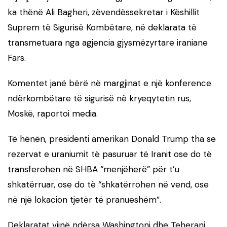
ka thënë Ali Bagheri, zëvendëssekretar i Këshillit
Suprem të Sigurisë Kombëtare, në deklarata të
transmetuara nga agjencia gjysmëzyrtare iraniane
Fars.
Komentet janë bërë në margjinat e një konference
ndërkombëtare të sigurisë në kryeqytetin rus,
Moskë, raportoi media.
Të hënën, presidenti amerikan Donald Trump tha se
rezervat e uraniumit të pasuruar të Iranit ose do të
transferohen në SHBA “menjëherë” për t’u
shkatërruar, ose do të “shkatërrohen në vend, ose
në një lokacion tjetër të pranueshëm”.
Deklaratat vijnë ndërsa Washingtoni dhe Teherani