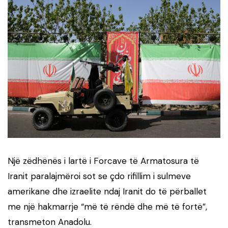
Një zëdhënës i lartë i Forcave të Armatosura të
Iranit paralajmëroi sot se çdo rifillim i sulmeve
amerikane dhe izraelite ndaj Iranit do të përballet
me një hakmarrje “më të rëndë dhe më të fortë”,
transmeton Anadolu.