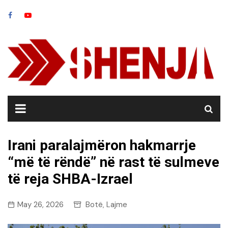
Skip
to
content
Irani paralajmëron hakmarrje
“më të rëndë” në rast të sulmeve
të reja SHBA-Izrael
May 26, 2026
Botë
Lajme
,