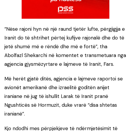
“Nëse rajoni hyn në një raund tjetër lufte, përgjigjja e
Iranit do të shtrihet përtej kufijve rajonalë dhe do të
jetë shumë më e rëndë dhe më e fortë”, tha
Abolfazl Shekarchi në komentet e transmetuara nga
agjencia gjysmëzyrtare e lajmeve të Iranit, Fars.
Më herët gjatë ditës, agjencia e lajmeve raportoi se
avionët amerikanë dhe izraelitë goditën anijet
iraniane në jug të ishullit Larak të Iranit pranë
Ngushticës së Hormuzit, duke vrarë “disa shtetas
iranianë”.
Kjo ndodhi mes përpjekjeve të ndërmjetësimit të