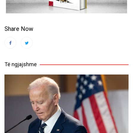
Share Now
Të ngjajshme