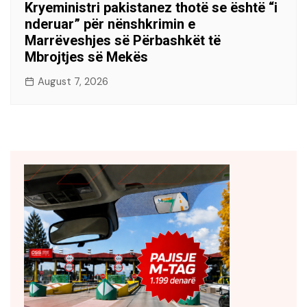
Kryeministri pakistanez thotë se është “i
nderuar” për nënshkrimin e
Marrëveshjes së Përbashkët të
Mbrojtjes së Mekës
August 7, 2026