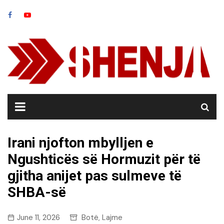
Skip
to
content
Irani njofton mbylljen e
Ngushticës së Hormuzit për të
gjitha anijet pas sulmeve të
SHBA-së
June 11, 2026
Botë
Lajme
,