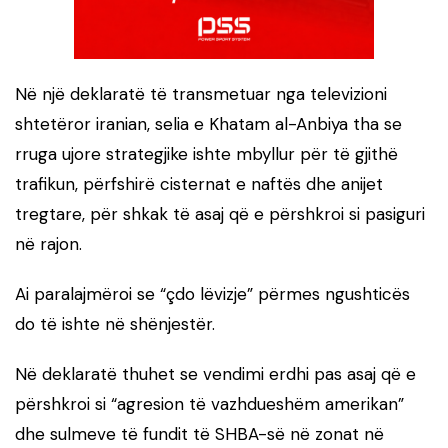
Në një deklaratë të transmetuar nga televizioni
shtetëror iranian, selia e Khatam al-Anbiya tha se
rruga ujore strategjike ishte mbyllur për të gjithë
trafikun, përfshirë cisternat e naftës dhe anijet
tregtare, për shkak të asaj që e përshkroi si pasiguri
në rajon.
Ai paralajmëroi se “çdo lëvizje” përmes ngushticës
do të ishte në shënjestër.
Në deklaratë thuhet se vendimi erdhi pas asaj që e
përshkroi si “agresion të vazhdueshëm amerikan”
dhe sulmeve të fundit të SHBA-së në zonat në