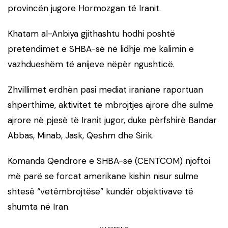
provincën jugore Hormozgan të Iranit.
Khatam al-Anbiya gjithashtu hodhi poshtë
pretendimet e SHBA-së në lidhje me kalimin e
vazhdueshëm të anijeve nëpër ngushticë.
Zhvillimet erdhën pasi mediat iraniane raportuan
shpërthime, aktivitet të mbrojtjes ajrore dhe sulme
ajrore në pjesë të Iranit jugor, duke përfshirë Bandar
Abbas, Minab, Jask, Qeshm dhe Sirik.
Komanda Qendrore e SHBA-së (CENTCOM) njoftoi
më parë se forcat amerikane kishin nisur sulme
shtesë “vetëmbrojtëse” kundër objektivave të
shumta në Iran.