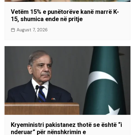
Vetëm 15% e punëtorëve kanë marrë K-
15, shumica ende në pritje
August 7, 2026
Kryeministri pakistanez thotë se është “i
nderuar” për nënshkrimin e