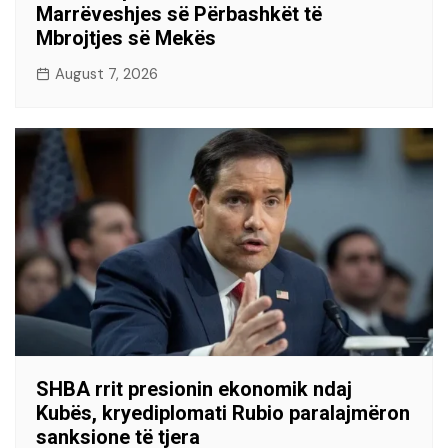
Marrëveshjes së Përbashkët të
Mbrojtjes së Mekës
August 7, 2026
SHBA rrit presionin ekonomik ndaj
Kubës, kryediplomati Rubio paralajmëron
sanksione të tjera