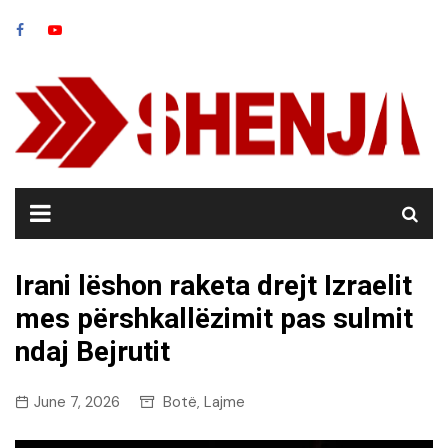
Skip
to
content
Irani lëshon raketa drejt Izraelit
mes përshkallëzimit pas sulmit
ndaj Bejrutit
June 7, 2026
Botë
Lajme
,