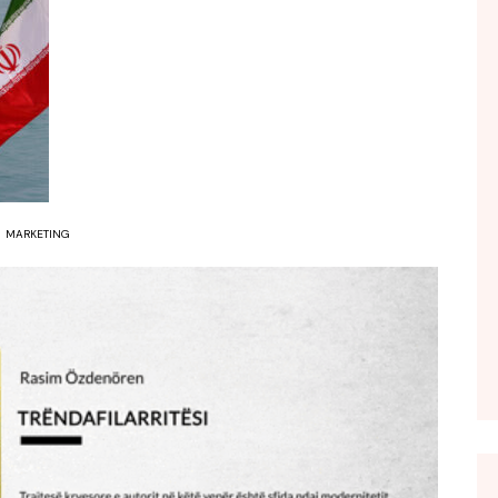
FOL POPULL
GJURMË
INTERVISTA EMISION
KONAKU
KU E KISHIM FJALEN
LIGJERATE FETARE
MARKETING
PARADITE ME NE
PIKËPAMJE
RECETA E DITES
RELAKS
RETRO JAVORE