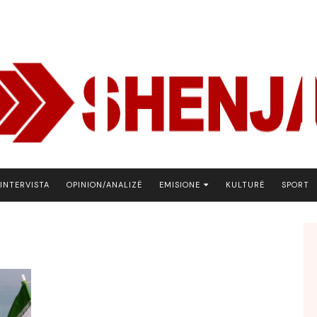
INTERVISTA
OPINION/ANALIZË
EMISIONE
KULTURË
SPORT
ARENA
BOTA NE FOKUS
EKONOMIKS
EMISION DEBATIV
FJALA