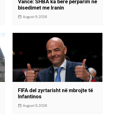
Vance: SHBA ka bërë përparim në
bisedimet me Iranin
August 9, 2026
FIFA del zyrtarisht në mbrojte të
Infantinos
August 9, 2026