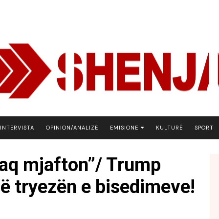
INTERVISTA
OPINION/ANALIZË
EMISIONE
KULTURË
SPORT
ARENA
 kaq mjafton”/ Trump
BOTA NE FOKUS
i në tryezën e bisedimeve!
EKONOMIKS
EMISION DEBATIV
FJALA