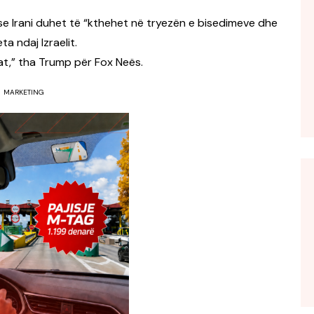
se Irani duhet të “kthehet në tryezën e bisedimeve dhe
a ndaj Izraelit.
tat,” tha Trump për Fox Neës.
MARKETING