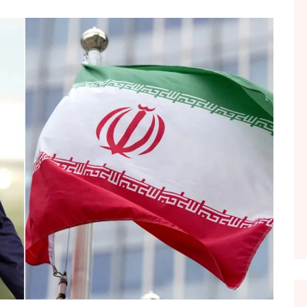
FOL POPULL
GJURMË
INTERVISTA EMISION
KONAKU
KU E KISHIM FJALEN
LIGJERATE FETARE
PARADITE ME NE
PIKËPAMJE
RECETA E DITES
RELAKS
RETRO JAVORE