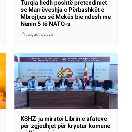
Turqia hedh poshtë pretendimet
se Marrëveshja e Përbashkët e
Mbrojtjes së Mekës bie ndesh me
Nenin 5 të NATO-s
August 7, 2026
KSHZ-ja miratoi Librin e afateve
për zgjedhjet për kryetar komune