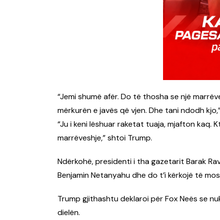
“Jemi shumë afër. Do të thosha se një marrëv
mërkurën e javës që vjen. Dhe tani ndodh kjo,”
“Ju i keni lëshuar raketat tuaja, mjafton kaq.
marrëveshje,” shtoi Trump.
Ndërkohë, presidenti i tha gazetarit Barak Ravi
Benjamin Netanyahu dhe do t’i kërkojë të mos 
Trump gjithashtu deklaroi për Fox Neës se nuk 
dielën.