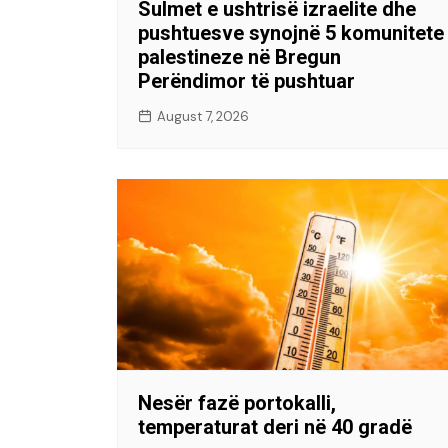
Sulmet e ushtrisë izraelite dhe
pushtuesve synojnë 5 komunitete
palestineze në Bregun
Perëndimor të pushtuar
August 7, 2026
Nesër fazë portokalli,
temperaturat deri në 40 gradë