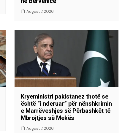
në Bërvenicë
August 7, 2026
Kryeministri pakistanez thotë se
është “i nderuar” për nënshkrimin
e Marrëveshjes së Përbashkët të
Mbrojtjes së Mekës
August 7, 2026