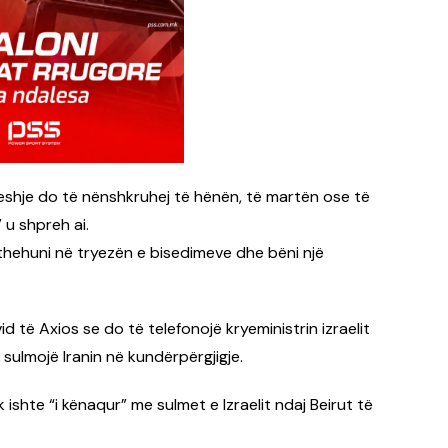
eshje do të nënshkruhej të hënën, të martën ose të
 u shpreh ai.
 Kthehuni në tryezën e bisedimeve dhe bëni një
d të Axios se do të telefonojë kryeministrin izraelit
sulmojë Iranin në kundërpërgjigje.
ishte “i kënaqur” me sulmet e Izraelit ndaj Beirut të