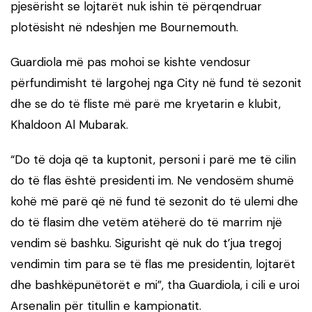
pjesërisht se lojtarët nuk ishin të përqendruar
plotësisht në ndeshjen me Bournemouth.
Guardiola më pas mohoi se kishte vendosur
përfundimisht të largohej nga City në fund të sezonit
dhe se do të fliste më parë me kryetarin e klubit,
Khaldoon Al Mubarak.
“Do të doja që ta kuptonit, personi i parë me të cilin
do të flas është presidenti im. Ne vendosëm shumë
kohë më parë që në fund të sezonit do të ulemi dhe
do të flasim dhe vetëm atëherë do të marrim një
vendim së bashku. Sigurisht që nuk do t’jua tregoj
vendimin tim para se të flas me presidentin, lojtarët
dhe bashkëpunëtorët e mi”, tha Guardiola, i cili e uroi
Arsenalin për titullin e kampionatit.