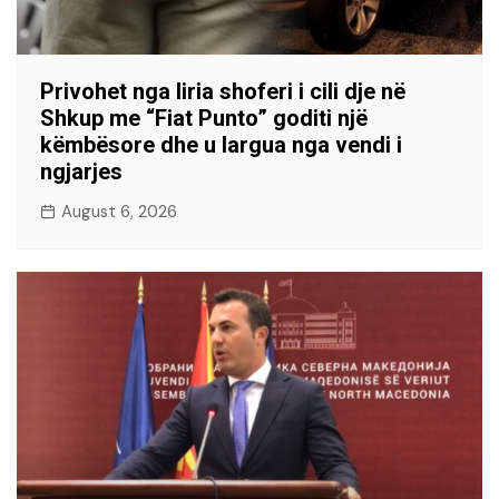
Privohet nga liria shoferi i cili dje në
Shkup me “Fiat Punto” goditi një
këmbësore dhe u largua nga vendi i
ngjarjes
August 6, 2026