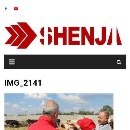
Skip
to
content
IMG_2141