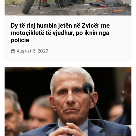
Dy të rinj humbin jetën në Zvicër me
motoçikletë të vjedhur, po iknin nga
policia
August 6, 2026