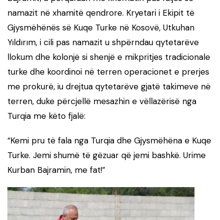
namazit në xhamitë qendrore. Kryetari i Ekipit të
Gjysmëhënës së Kuqe Turke në Kosovë, Utkuhan
Yıldırım, i cili pas namazit u shpërndau qytetarëve
llokum dhe kolonjë si shenjë e mikpritjes tradicionale
turke dhe koordinoi në terren operacionet e prerjes
me prokurë, iu drejtua qytetarëve gjatë takimeve në
terren, duke përcjellë mesazhin e vëllazërisë nga
Turqia me këto fjalë:
“Kemi pru të fala nga Turqia dhe Gjysmëhëna e Kuqe
Turke. Jemi shumë të gëzuar që jemi bashkë. Urime
Kurban Bajramin, me fat!”