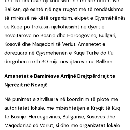
të cilat i ka nisur njëkohësisht në mbarë botën. Në
Ballkan, që është një nga rrugët më të rëndësishme
të mirësisë në këtë organizim, ekipet e Gjysmëhënës
së Kuqe po trokasin njëkohësisht në dyert e
nevojtarëve në Bosnjë dhe Hercegovinë, Bullgari,
Kosovë dhe Maqedoni të Veriut. Amanetet e
dorëzuara në Gjysmëhënën e Kuqe Turke do t’u
dërgohen rreth 30 mijë nevojtarëve në Ballkan.
Amanetet e Bamirësve Arrijnë Drejtpërdrejt te
Njerëzit në Nevojë
Në punimet e zhvilluara në koordinim të plotë me
autoritetet lokale, me mbështetjen e Kryqit të Kuq
të Bosnjë-Hercegovinës, Bullgarisë, Kosovës dhe
Maqedonisë së Veriut, si dhe me organizatat lokale