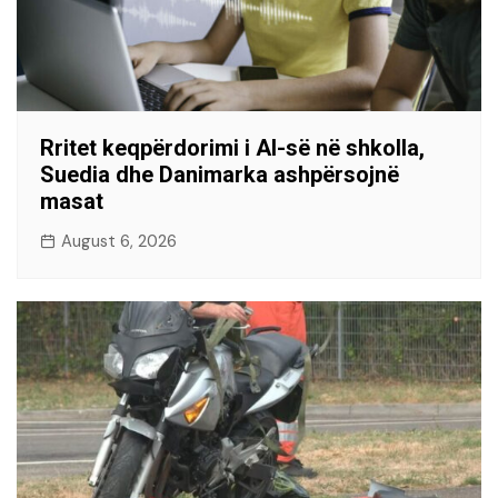
Rritet keqpërdorimi i AI-së në shkolla,
Suedia dhe Danimarka ashpërsojnë
masat
August 6, 2026