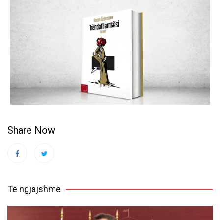
Share Now
Të ngjajshme