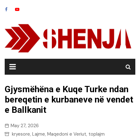
Skip
to
content
Gjysmëhëna e Kuqe Turke ndan
bereqetin e kurbaneve në vendet
e Ballkanit
May 27, 2026
kryesore
Lajme
Maqedoni e Veriut
toplajm
,
,
,