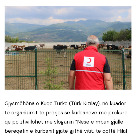
Gjysmëhëna e Kuqe Turke (Türk Kızılay), në kuadër
të organizimit të prerjes së kurbaneve me prokurë
që po zhvillohet me sloganin “Nëse e mban gjallë
bereqetin e kurbanit gjatë gjithë vitit, të qoftë Hilal