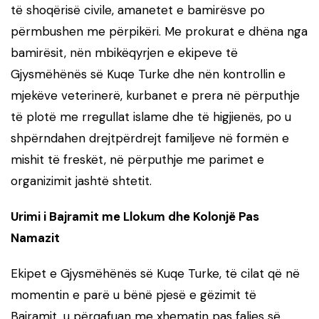
të shoqërisë civile, amanetet e bamirësve po
përmbushen me përpikëri. Me prokurat e dhëna nga
bamirësit, nën mbikëqyrjen e ekipeve të
Gjysmëhënës së Kuqe Turke dhe nën kontrollin e
mjekëve veterinerë, kurbanet e prera në përputhje
të plotë me rregullat islame dhe të higjienës, po u
shpërndahen drejtpërdrejt familjeve në formën e
mishit të freskët, në përputhje me parimet e
organizimit jashtë shtetit.
Urimi i Bajramit me Llokum dhe Kolonjë Pas
Namazit
Ekipet e Gjysmëhënës së Kuqe Turke, të cilat që në
momentin e parë u bënë pjesë e gëzimit të
Bajramit, u përqafuan me xhematin pas faljes së