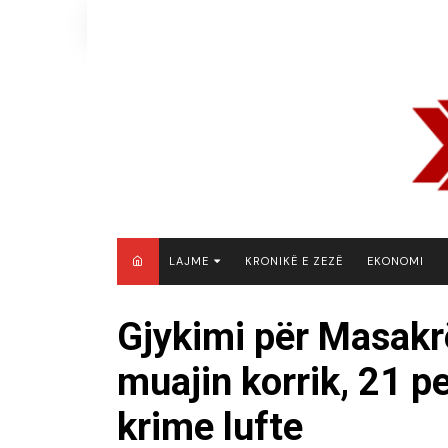
Skip
to
content
LAJME
KRONIKË E ZEZË
EKONOMI
MAQEDONI E VERIUT
Gjykimi për Masakr
KOSOVË
muajin korrik, 21 
SHQIPËRI
RAJON
krime lufte
BOTË