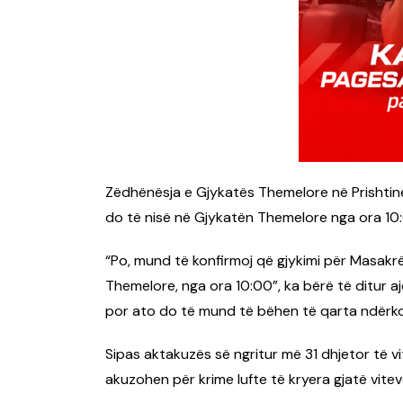
Zëdhënësja e Gjykatës Themelore në Prishtinë,
do të nisë në Gjykatën Themelore nga ora 10:
“Po, mund të konfirmoj që gjykimi për Masakr
Themelore, nga ora 10:00”, ka bërë të ditur a
por ato do të mund të bëhen të qarta ndërk
Sipas aktakuzës së ngritur më 31 dhjetor të v
akuzohen për krime lufte të kryera gjatë vite