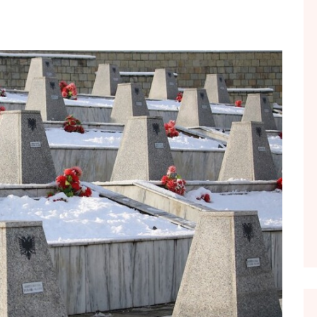
FOL POPULL
GJURMË
INTERVISTA EMISION
KONAKU
KU E KISHIM FJALEN
LIGJERATE FETARE
PARADITE ME NE
PIKËPAMJE
RECETA E DITES
RELAKS
RETRO JAVORE