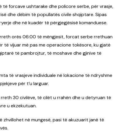
ë të forcave ushtarake dhe policore serbe, për vrasje,
risë dhe dëbim të popullatës civile shqiptare. Sipas
kryerje dhe në kuadër të përgjegjësisë komanduese.
r rreth orës 06:00 të mëngjesit, forcat serbe rrethuan
r të vijuar më pas me operacione tokësore, ku gjatë
hqiptarë të pambrojtur, të moshave dhe gjinive të
ta të vrasjeve individuale në lokacione të ndryshme
pjekjeve për t’u larguar.
rreth 30 civilëve, të cilët u rrahën dhe u detyruan të
yre u ekzekutuan.
ë zhvillohet në mungesë, pasi të akuzuarit janë të
vës.