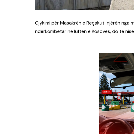
Gjykimi për Masakrën e Reçakut, njërën nga ma
ndërkombëtar në luftën e Kosovës, do të nisë