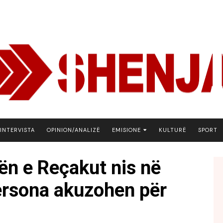
INTERVISTA
OPINION/ANALIZË
EMISIONE
KULTURË
SPORT
ARENA
ën e Reçakut nis në
BOTA NE FOKUS
persona akuzohen për
EKONOMIKS
EMISION DEBATIV
FJALA