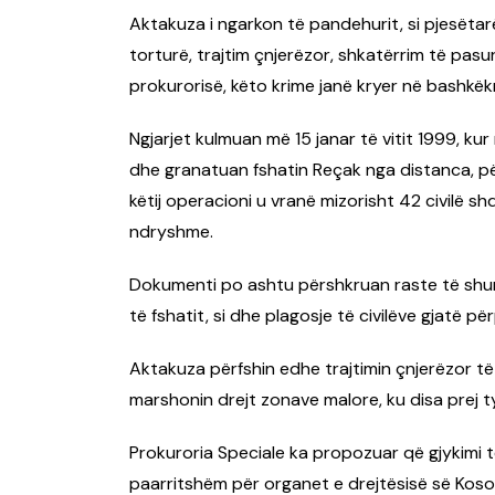
Aktakuza i ngarkon të pandehurit, si pjesëtar
torturë, trajtim çnjerëzor, shkatërrim të pasu
prokurorisë, këto krime janë kryer në bashkë
Ngjarjet kulmuan më 15 janar të vitit 1999, ku
dhe granatuan fshatin Reçak nga distanca, pë
këtij operacioni u vranë mizorisht 42 civilë s
ndryshme.
Dokumenti po ashtu përshkruan raste të shum
të fshatit, si dhe plagosje të civilëve gjatë për
Aktakuza përfshin edhe trajtimin çnjerëzor të 
marshonin drejt zonave malore, ku disa prej t
Prokuroria Speciale ka propozuar që gjykimi t
paarritshëm për organet e drejtësisë së Koso