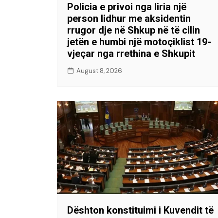
Policia e privoi nga liria një
person lidhur me aksidentin
rrugor dje në Shkup në të cilin
jetën e humbi një motoçiklist 19-
vjeçar nga rrethina e Shkupit
August 8, 2026
Dështon konstituimi i Kuvendit të