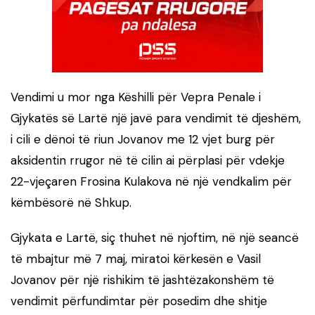
Vendimi u mor nga Këshilli për Vepra Penale i
Gjykatës së Lartë një javë para vendimit të djeshëm,
i cili e dënoi të riun Jovanov me 12 vjet burg për
aksidentin rrugor në të cilin ai përplasi për vdekje
22-vjeçaren Frosina Kulakova në një vendkalim për
këmbësorë në Shkup.
Gjykata e Lartë, siç thuhet në njoftim, në një seancë
të mbajtur më 7 maj, miratoi kërkesën e Vasil
Jovanov për një rishikim të jashtëzakonshëm të
vendimit përfundimtar për posedim dhe shitje