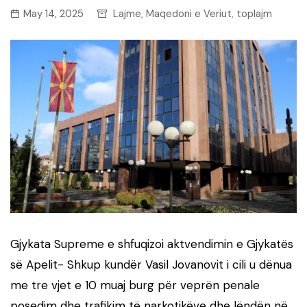
May 14, 2025
Lajme
Maqedoni e Veriut
toplajm
,
,
Gjykata Supreme e shfuqizoi aktvendimin e Gjykatës
së Apelit- Shkup kundër Vasil Jovanovit i cili u dënua
me tre vjet e 10 muaj burg për veprën penale
posedim dhe trafikim të narkotikëve dhe lëndën në