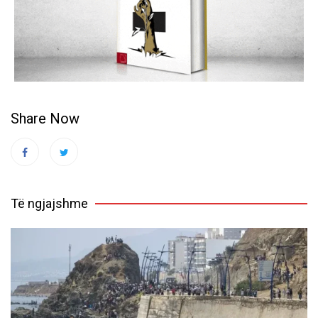
Share Now
Të ngjajshme