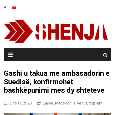
Skip
to
content
Gashi u takua me ambasadorin e
Suedisë, konfirmohet
bashkëpunimi mes dy shteteve
June 17, 2026
Lajme
Maqedoni e Veriut
toplajm
,
,