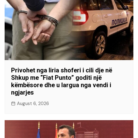
Privohet nga liria shoferi i cili dje në
Shkup me “Fiat Punto” goditi një
këmbësore dhe u largua nga vendi i
ngjarjes
August 6, 2026