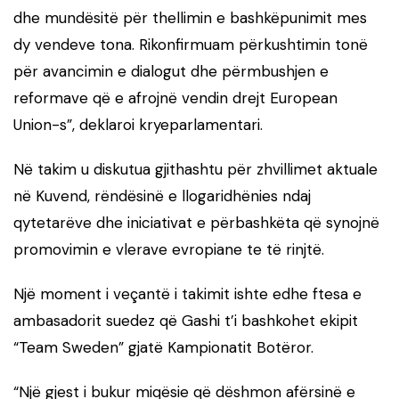
dhe mundësitë për thellimin e bashkëpunimit mes
dy vendeve tona. Rikonfirmuam përkushtimin tonë
për avancimin e dialogut dhe përmbushjen e
reformave që e afrojnë vendin drejt
European
Union
-s”, deklaroi kryeparlamentari.
Në takim u diskutua gjithashtu për zhvillimet aktuale
në Kuvend, rëndësinë e llogaridhënies ndaj
qytetarëve dhe iniciativat e përbashkëta që synojnë
promovimin e vlerave evropiane te të rinjtë.
Një moment i veçantë i takimit ishte edhe ftesa e
ambasadorit suedez që Gashi t’i bashkohet ekipit
“Team Sweden” gjatë Kampionatit Botëror.
“Një gjest i bukur miqësie që dëshmon afërsinë e