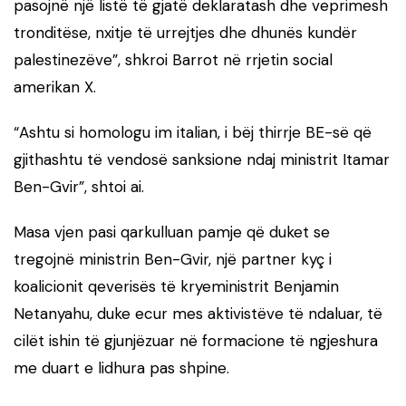
pasojnë një listë të gjatë deklaratash dhe veprimesh
tronditëse, nxitje të urrejtjes dhe dhunës kundër
palestinezëve”, shkroi Barrot në rrjetin social
amerikan X.
“Ashtu si homologu im italian, i bëj thirrje BE-së që
gjithashtu të vendosë sanksione ndaj ministrit Itamar
Ben-Gvir”, shtoi ai.
Masa vjen pasi qarkulluan pamje që duket se
tregojnë ministrin Ben-Gvir, një partner kyç i
koalicionit qeverisës të kryeministrit Benjamin
Netanyahu, duke ecur mes aktivistëve të ndaluar, të
cilët ishin të gjunjëzuar në formacione të ngjeshura
me duart e lidhura pas shpine.