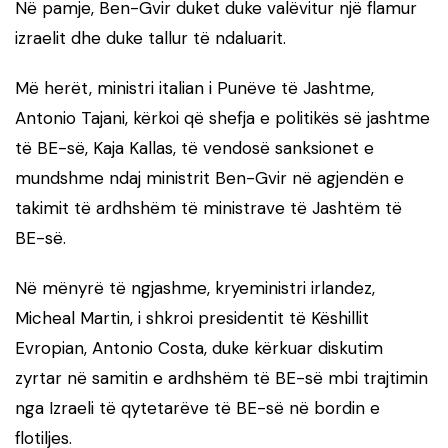
Në pamje, Ben-Gvir duket duke valëvitur një flamur
izraelit dhe duke tallur të ndaluarit.
Më herët, ministri italian i Punëve të Jashtme,
Antonio Tajani, kërkoi që shefja e politikës së jashtme
të BE-së, Kaja Kallas, të vendosë sanksionet e
mundshme ndaj ministrit Ben-Gvir në agjendën e
takimit të ardhshëm të ministrave të Jashtëm të
BE-së.
Në mënyrë të ngjashme, kryeministri irlandez,
Micheal Martin, i shkroi presidentit të Këshillit
Evropian, Antonio Costa, duke kërkuar diskutim
zyrtar në samitin e ardhshëm të BE-së mbi trajtimin
nga Izraeli të qytetarëve të BE-së në bordin e
flotiljes.