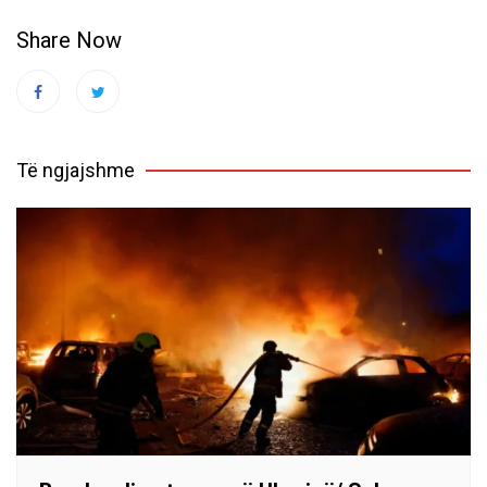
Share Now
Të ngjajshme