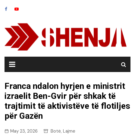
Skip
to
content
Franca ndalon hyrjen e ministrit
izraelit Ben-Gvir për shkak të
trajtimit të aktivistëve të flotiljes
për Gazën
May 23, 2026
Botë
Lajme
,