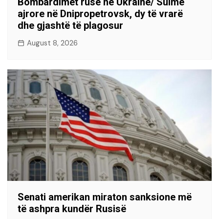
Bombardimet ruse në Ukrainë/ Sulme
ajrore në Dnipropetrovsk, dy të vrarë
dhe gjashtë të plagosur
August 8, 2026
Senati amerikan miraton sanksione më
të ashpra kundër Rusisë