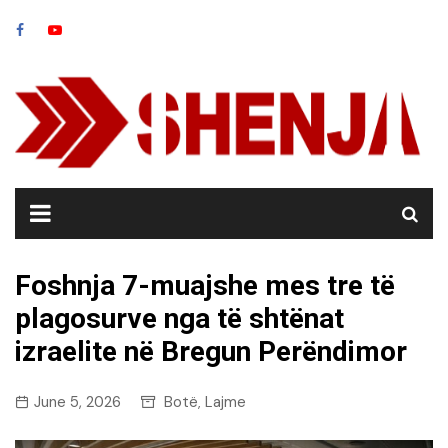
Skip
to
content
Foshnja 7-muajshe mes tre të
plagosurve nga të shtënat
izraelite në Bregun Perëndimor
June 5, 2026
Botë
Lajme
,