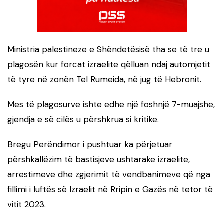
Ministria palestineze e Shëndetësisë tha se të tre u
plagosën kur forcat izraelite qëlluan ndaj automjetit
të tyre në zonën Tel Rumeida, në jug të Hebronit.
Mes të plagosurve ishte edhe një foshnjë 7-muajshe,
gjendja e së cilës u përshkrua si kritike.
Bregu Perëndimor i pushtuar ka përjetuar
përshkallëzim të bastisjeve ushtarake izraelite,
arrestimeve dhe zgjerimit të vendbanimeve që nga
fillimi i luftës së Izraelit në Rripin e Gazës në tetor të
vitit 2023.