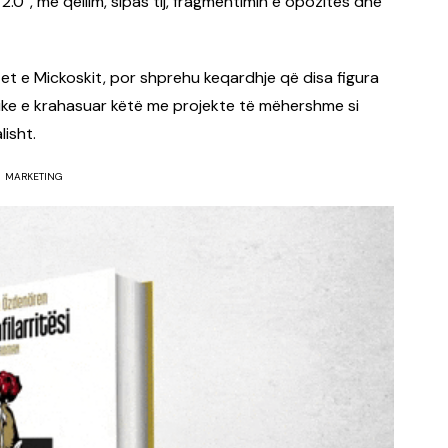
2.0”, me qëllim, sipas tij, fragmentimin e opozitës dhe
et e Mickoskit, por shprehu keqardhje që disa figura
 duke e krahasuar këtë me projekte të mëhershme si
lisht.
MARKETING