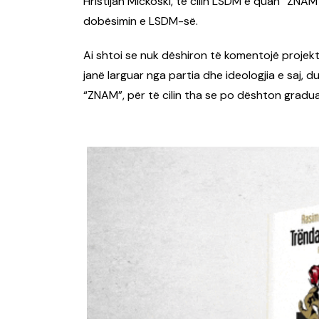
Hristijan Mickoski
, të cilin LSDM e quan “ZNAM 
dobësimin e LSDM-së.
Ai shtoi se nuk dëshiron të komentojë projekt
janë larguar nga partia dhe ideologjia e saj,
“ZNAM”, për të cilin tha se po dështon gradua