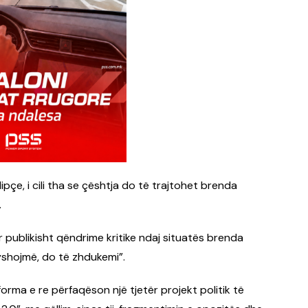
lipçe
, i cili tha se çështja do të trajtohet brenda
.
 publikisht qëndrime kritike ndaj situatës brenda
yshojmë, do të zhdukemi”.
forma e re përfaqëson një tjetër projekt politik të