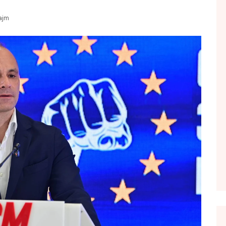
FOL POPULL
ajm
GJURMË
INTERVISTA EMISION
KONAKU
KU E KISHIM FJALEN
LIGJERATE FETARE
PARADITE ME NE
PIKËPAMJE
RECETA E DITES
RELAKS
RETRO JAVORE