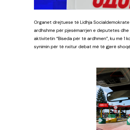
Organet drejtuese të
Lidhja Socialdemokrat
ardhshme për pjesëmarrjen e deputetes dhe i
aktivitetin “Biseda për të ardhmen”, ku më 1 
synimin për të nxitur debat më të gjerë shoq