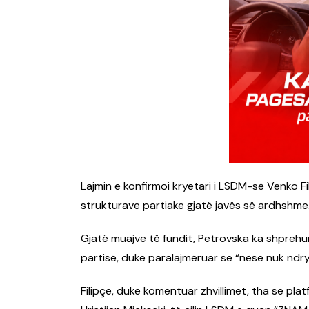
Lajmin e konfirmoi kryetari i LSDM-së
Venko Fi
strukturave partiake gjatë javës së ardhshme
Gjatë muajve të fundit, Petrovska ka shprehur
partisë, duke paralajmëruar se “nëse nuk ndr
Filipçe, duke komentuar zhvillimet, tha se plat