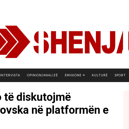
INTERVISTA
OPINION/ANALIZË
EMISIONE
KULTURË
SPORT
ARENA
o të diskutojmë
BOTA NE FOKUS
rovska në platformën e
EKONOMIKS
EMISION DEBATIV
FJALA