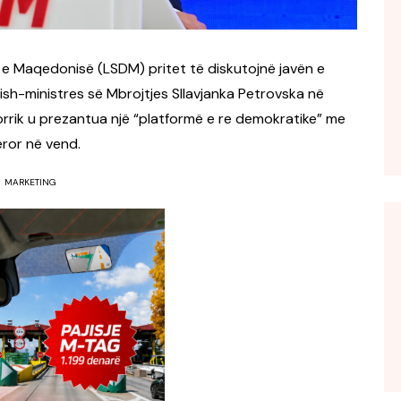
e e Maqedonisë
(LSDM) pritet të diskutojnë javën e
sh-ministres së Mbrojtjes
Sllavjanka Petrovska
në
korrik u prezantua një “platformë e re demokratike” me
ëror në vend.
MARKETING