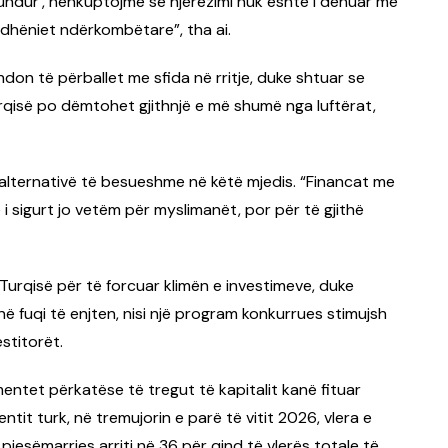
mundur’, nënkuptojmë se njerëzimi nuk është i dënuar me
dhëniet ndërkombëtare”, tha ai.
don të përballet me sfida në rritje, duke shtuar se
Turqisë po dëmtohet gjithnjë e më shumë nga luftërat,
 alternativë të besueshme në këtë mjedis. “Financat me
i sigurt jo vetëm për myslimanët, por për të gjithë
 Turqisë për të forcuar klimën e investimeve, duke
i në fuqi të enjten, nisi një program konkurrues stimujsh
estitorët.
entet përkatëse të tregut të kapitalit kanë fituar
ntit turk, në tremujorin e parë të vitit 2026, vlera e
pjesëmarrjes arriti në 36 për qind të vlerës totale të