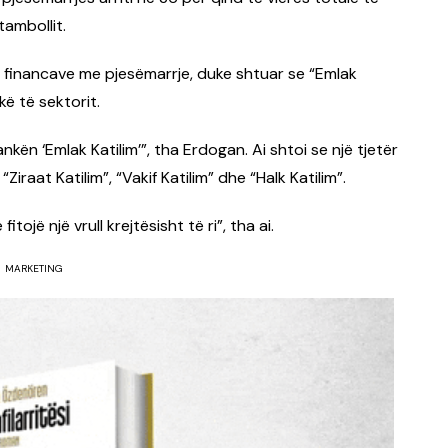
tambollit.
të financave me pjesëmarrje, duke shtuar se “Emlak
ë të sektorit.
kën ‘Emlak Katilim’”, tha Erdogan. Ai shtoi se një tjetër
Ziraat Katilim”, “Vakif Katilim” dhe “Halk Katilim”.
tojë një vrull krejtësisht të ri”, tha ai.
MARKETING