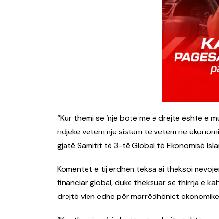
“Kur themi se ‘një botë më e drejtë është e m
ndjekë vetëm një sistem të vetëm në ekonom
gjatë Samitit të 3-të Global të Ekonomisë Isl
Komentet e tij erdhën teksa ai theksoi nevojë
financiar global, duke theksuar se thirrja e 
drejtë vlen edhe për marrëdhëniet ekonomike