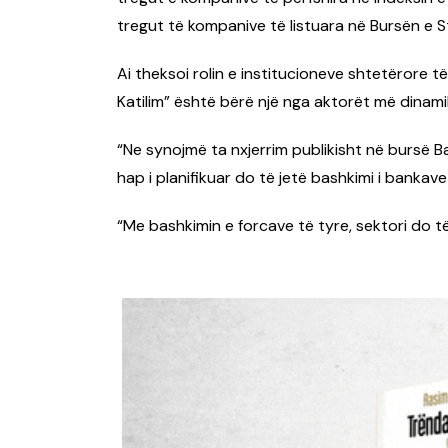
tregut të kompanive të listuara në Bursën e S
Ai theksoi rolin e institucioneve shtetërore 
Katilim” është bërë një nga aktorët më dinamik
“Ne synojmë ta nxjerrim publikisht në bursë Ban
hap i planifikuar do të jetë bashkimi i bankave “
“Me bashkimin e forcave të tyre, sektori do të fi