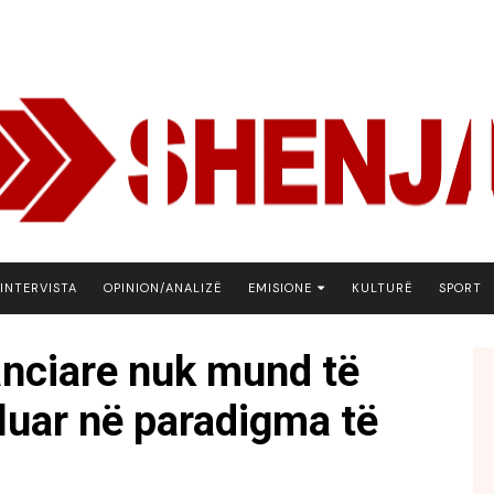
INTERVISTA
OPINION/ANALIZË
EMISIONE
KULTURË
SPORT
ARENA
anciare nuk mund të
BOTA NE FOKUS
luar në paradigma të
EKONOMIKS
EMISION DEBATIV
FJALA