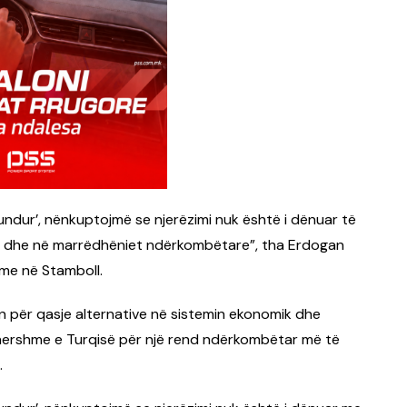
undur’, nënkuptojmë se njerëzimi nuk është i dënuar të
i dhe në marrëdhëniet ndërkombëtare”, tha Erdogan
ame në Stamboll.
n për qasje alternative në sistemin ekonomik dhe
kahershme e Turqisë për një rend ndërkombëtar më të
.