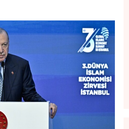
FOL POPULL
GJURMË
INTERVISTA EMISION
KONAKU
KU E KISHIM FJALEN
LIGJERATE FETARE
PARADITE ME NE
PIKËPAMJE
RECETA E DITES
RELAKS
RETRO JAVORE