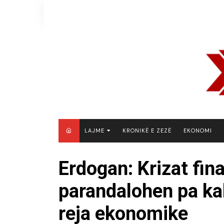
Skip
to
content
LAJME
KRONIKË E ZEZË
EKONOMI
MAQEDONI E VERIUT
Erdogan: Krizat fin
KOSOVË
parandalohen pa ka
SHQIPËRI
RAJON
reja ekonomike
BOTË