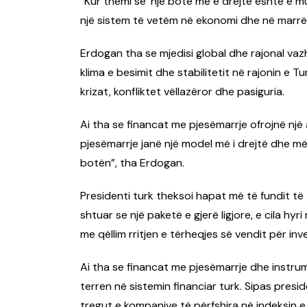
“Kur themi se ‘një botë më e drejtë është e 
një sistem të vetëm në ekonomi dhe në marrë
Erdogan tha se mjedisi global dhe rajonal vazh
klima e besimit dhe stabilitetit në rajonin e 
krizat, konfliktet vëllazëror dhe pasiguria.
Ai tha se financat me pjesëmarrje ofrojnë një
pjesëmarrje janë një model më i drejtë dhe më 
botën”, tha Erdogan.
Presidenti turk theksoi hapat më të fundit të
shtuar se një paketë e gjerë ligjore, e cila hyr
me qëllim rritjen e tërheqjes së vendit për inv
Ai tha se financat me pjesëmarrje dhe instrum
terren në sistemin financiar turk. Sipas preside
tregut e kompanive të përfshira në indeksin e 