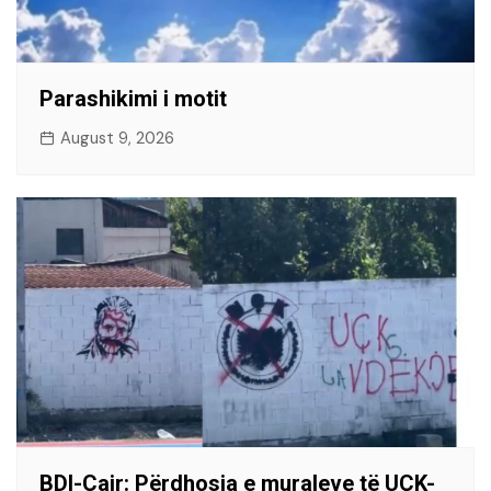
Parashikimi i motit
August 9, 2026
BDI-Çair: Përdhosja e muraleve të UÇK-